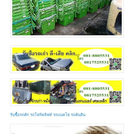
รับซื้อรถตัก รถโฟร์คลิฟท์ รถแบคโฮ รถดันดิน