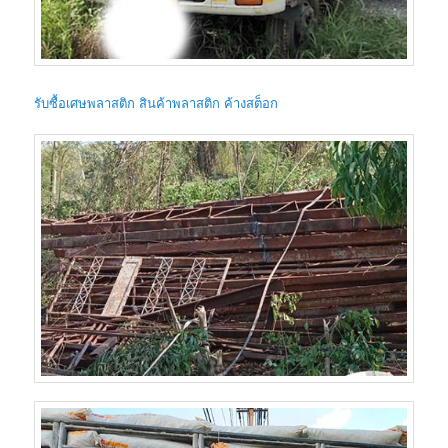
รับซื้อเศษพลาสติก สินค้าพลาสติก ค้างสต็อก