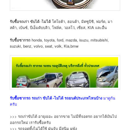
รับซื้อรถเก่า ขับได้ -ไม่ได้
โตโยต้า, ฮอนด้า, มิตซูบิชิ, ฟอร์ด, มา
สด้า, เบ้นซ์, บีเอ็มดับบลิว, โฟล์ค, วอลโว่, เซียส, KIA และอื่น
รับซื้อซากรถ
honda, toyota, ford, mazda, isuzu, mitsubishi,
suzuki, benz, volvo, seat, volk, Kia,bmw
รับซื้อซากรถ
รถเก่า ขับได้ -ไม่ได้
รถยนต์ประเภทไหนบ้าง
มาดูกัน
ครับ
>>> รถเก่าขับได้ อายุเยอะ อยากขาย ไม่มีที่จอดรถ อยากได้เงินไป
ออกรถใหม่ เรารับซื้อครับ
>>> รถจอดทิ้งไม่ได้ใช้ ฝุ่นจับ มีสนิม ผุพัง