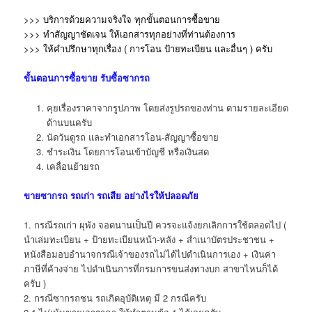
>>> บริการด้วยความจริงใจ ทุกขั้นตอนการซื้อขาย
>>> ทำสัญญาชัดเจน ให้เอกสารทุกอย่างที่ท่านต้องการ
>>> ให้คำปรึกษาทุกเรื่อง ( การโอน ป้ายทะเบียน และอื่นๆ )
ครับ
ขั้นตอนการซื้อขาย
รับซื้อซากรถ
คุยเรื่องราคาจากรูปภาพ โดยส่งรูปรถของท่าน ตามรายละเอียด
ด้านบนครับ
นัดวันดูรถ และทำเอกสารโอน-สัญญาซื้อขาย
ชำระเงิน โดยการโอนเข้าบัญชี หรือเงินสด
เคลื่อนย้ายรถ
ขาย
ซากรถ
รถเก่า รถเสีย อย่างไรให้ปลอดภัย
1. กรณีรถเก่า ผุพัง จอดนานเป็นปี ควรจะแจ้งยกเลิกการใช้ตลอดไป (
นำเล่มทะเบียน + ป้ายทะเบียนหน้า-หลัง + สำเนาบัตรประชาชน +
หนังสือมอบอำนาจกรณีเจ้าของรถไม่ได้ไปดำเนินการเอง + เงินค่า
ภาษีที่ค้างจ่าย ไปดำเนินการที่กรมการขนส่งทางบก สาขาไหนก็ได้
ครับ )
2. กรณีซากรถชน รถเกิดอุบัติเหตุ มี 2 กรณีครับ