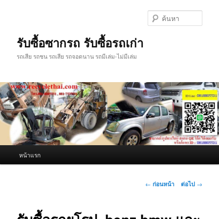
ข้าม
ไป
ค้นหา
ยัง
เนื้อหา
รับซื้อซากรถ รับซื้อรถเก่า
หลัก
รถเสีย รถชน รถเสีย รถจอดนาน รถมีเล่ม-ไม่มีเล่ม
เมนู
หน้าแรก
หลัก
เมนู
←
ก่อนหน้า
ต่อไป
→
นำทาง
เรื่อง