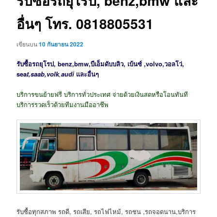
รับซื้อรถยุโรป, benz,bmw และ
อื่นๆ โทร. 0818805531
เขียนบน
10 กันยายน 2022
รับซื้อรถยุโรป, benz,bmw,บีเอ็มดับบลิว, เบ้นซ์ ,volvo,วอลโว่,
sea
t,saab,volk
,
audi
และอื่นๆ
บริการขนย้ายฟรี บริการทั่วประเทศ จ่ายด้วยเงินสดหรือโอนทันที
บริการรวดเร็วด้วยทีมงานมืออาชีพ
รับซื้อทุกสภาพ รถดี, รถเสีย, รถไฟไหม้, รถชน ,รถจอดนาน,บริการ