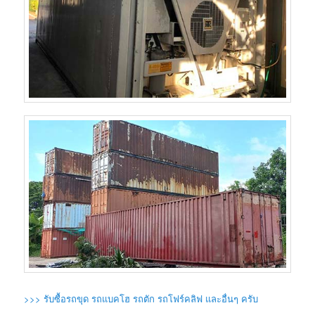
>>> รับซื้อรถขุด รถแบคโฮ รถตัก รถโฟร์คลิฟ และอื่นๆ ครับ