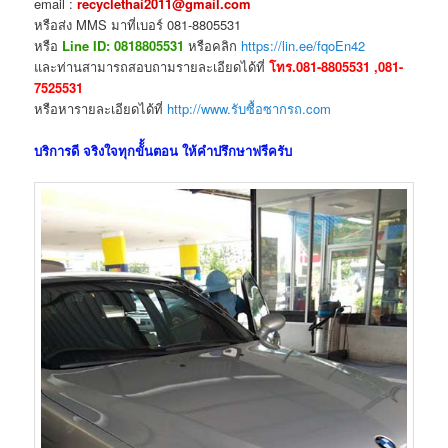
email :
recyclethai2011@gmail.com
หรือส่ง MMS มาที่เบอร์ 081-8805531
หรือ
Line ID: 0818805531
หรือคลิก
https://lin.ee/fqoEn42
และท่านสามารถสอบถามรายละเอียดได้ที่
โทร.081-8805531 ,081-
7525531
หรือหารายละเอียดได้ที่
http://www.รับซื้อซากรถ.com
บริการดี จริงใจทุกขัั้นตอน ให้คำปรึกษาฟรีครับ