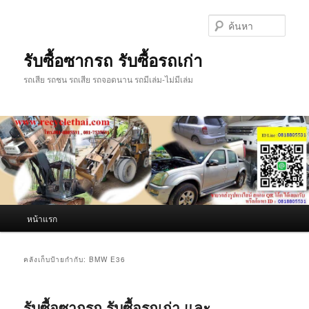
ข้าม
ข้าม
ไป
ไป
ค้นหา
ยัง
บทความ
เนื้อหา
รอง
รับซื้อซากรถ รับซื้อรถเก่า
หลัก
รถเสีย รถชน รถเสีย รถจอดนาน รถมีเล่ม-ไม่มีเล่ม
เมนู
หน้าแรก
หลัก
คลังเก็บป้ายกำกับ:
BMW E36
รับซื้อซากรถ รับซื้อรถเก่า และ