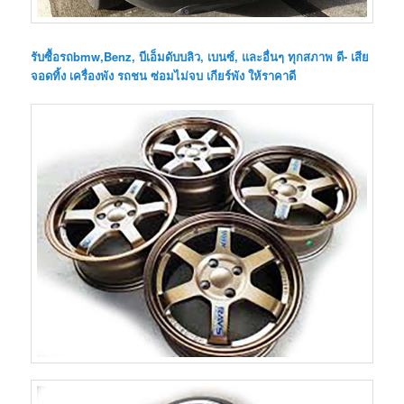
รับซื้อรถbmw,Benz, บีเอ็มดับบลิว, เบนซ์, และอื่นๆ ทุกสภาพ ดี- เสีย
จอดทิ้ง เครื่องพัง รถชน ซ่อมไม่จบ เกียร์พัง ให้ราคาดี