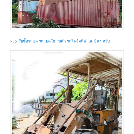
>>> รับซื้อรถขุด รถแบคโฮ รถตัก รถโฟร์คลิฟ และอื่นๆ ครับ