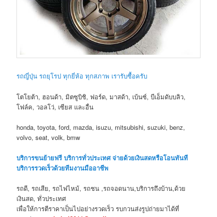
รถญี่ปุ่น รถยุโรป ทุกยี่ห้อ ทุกสภาพ เรารับซื้อครับ
โตโยต้า, ฮอนด้า, มิตซูบิชิ, ฟอร์ด, มาสด้า, เบ้นซ์, บีเอ็มดับบลิว,
โฟล์ค, วอลโว่, เซียส และอื่น
honda, toyota, ford, mazda, isuzu, mitsubishi, suzuki, benz,
volvo, seat, volk, bmw
บริการขนย้ายฟรี บริการทั่วประเทศ จ่ายด้วยเงินสดหรือโอนทันที
บริการรวดเร็วด้วยทีมงานมืออาชีพ
รถดี, รถเสีย, รถไฟไหม้, รถชน ,รถจอดนาน,บริการถึงบ้าน,ด้วย
เงินสด, ทั่วประเทศ
เพื่อให้การตีราคาเป็นไปอย่างรวดเร็ว รบกวนส่งรูปถ่ายมาได้ที่