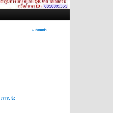
เมนู
←
ก่อนหน้า
นำทาง
เรื่อง
เรารับซื้อ