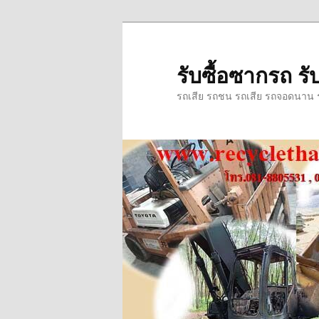
ข้าม
ข้าม
ไป
ไป
ยัง
บทความ
รับซื้อซากรถ รับ
เนื้อหา
รอง
รถเสีย รถชน รถเสีย รถจอดนาน รถ
หลัก