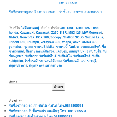
0818805531
รับซื้อรถกาญจนบุรี 0818805531
รับซื้อรถกรุงเทพ 0818805531
โพสท์ใน
ไม่มีหมวดหมู่
|
ติดป้ายกำกับ
CBR150R
,
Click 125 i
,
fino
,
honda
,
Kawasaki
,
Kawasaki Z250
,
KSR
,
MSX125
,
MW Motorrad
,
NMAX
,
Nouvo SX
,
PCX 160
,
Scoopy
,
Stallion SOLO
,
Suzuki Let's
,
Trident 660
,
Triumph
,
Versys-X 300
,
Vespa
,
wave
,
XMAX 300
,
yamaha
,
กรุงเทพ
,
ขายรถBigbike
,
ขายรถบิ๊กไบท์
,
ขายรถมอเตอไซต์
,
ซื้อ
ขายรถยนต์
,
ซื้อขายรถยนต์มือสอง
,
นครปฐม
,
นนทบุรี
,
ปทุมธานี
,
รับซื้อ
,
รับ
ซื้อbigbike
,
รับซื้อcbr
,
รับซื้อบิ๊กไบค์
,
รับซื้อฟิโน่
,
รับซื้อมอไซต์
,
รับซื้อ
รถbigbike
,
รับซื้อรถจักรยานยนต์มือสอง
,
รับซื้อฮอนด้าเวป
,
ราชบุรี
,
สมุทรปราการ
,
สมุทรสาคร
,
อยากขายรถ
ค้นหา
ค้นหา
เรื่องล่าสุด
รับซื้อซากรถ รถเก่า ขับได้ -ไม่ได้ โทร.0818805531
รับซื้อซากรถ รับซื้อรถเก่า และอื่นๆ โทร. 0818805531
รับซื้อรถเก่า รับซื้อซากรถ โทร.0818805531