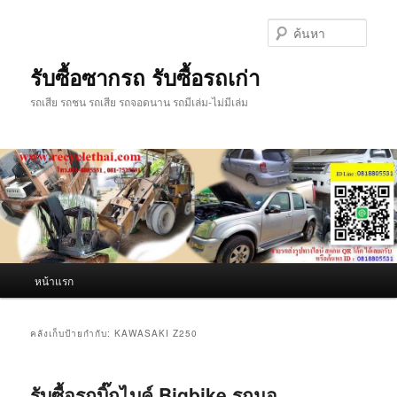
ข้าม
ข้าม
ไป
ไป
ค้นหา
ยัง
บทความ
เนื้อหา
รอง
รับซื้อซากรถ รับซื้อรถเก่า
หลัก
รถเสีย รถชน รถเสีย รถจอดนาน รถมีเล่ม-ไม่มีเล่ม
เมนู
หน้าแรก
หลัก
คลังเก็บป้ายกำกับ:
KAWASAKI Z250
รับซื้อรถบิ๊กไบค์ Bigbike รถมอ