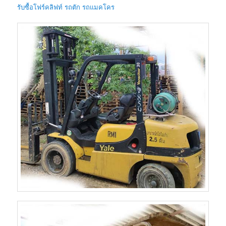
รับซื้อโฟร์คลิฟท์ รถตัก รถแมคโคร