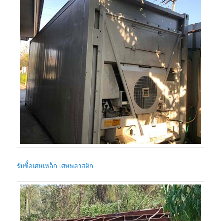
รับซื้่อเศษเหล็ก เศษพลาสติก