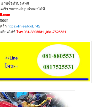
น รับซื้อทั่วประเทศ
ดเร็ว รบกวนส่งรูปถ่ายมาได้ที่
il.com
805531
อคลิก
https://lin.ee/fqoEn42
ียดได้ที่
โทร.081-8805531 ,081-7525531