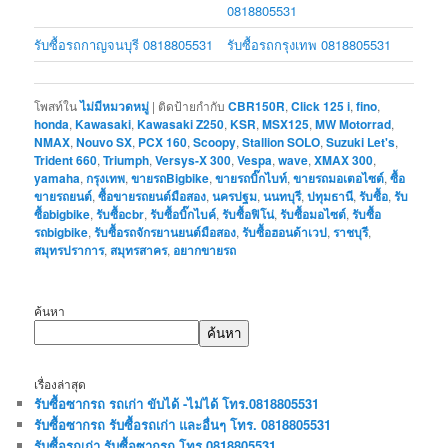
0818805531
รับซื้อรถกาญจนบุรี 0818805531
รับซื้อรถกรุงเทพ 0818805531
โพสท์ใน
ไม่มีหมวดหมู่
|
ติดป้ายกำกับ
CBR150R
,
Click 125 i
,
fino
,
honda
,
Kawasaki
,
Kawasaki Z250
,
KSR
,
MSX125
,
MW Motorrad
,
NMAX
,
Nouvo SX
,
PCX 160
,
Scoopy
,
Stallion SOLO
,
Suzuki Let's
,
Trident 660
,
Triumph
,
Versys-X 300
,
Vespa
,
wave
,
XMAX 300
,
yamaha
,
กรุงเทพ
,
ขายรถBigbike
,
ขายรถบิ๊กไบท์
,
ขายรถมอเตอไซต์
,
ซื้อ
ขายรถยนต์
,
ซื้อขายรถยนต์มือสอง
,
นครปฐม
,
นนทบุรี
,
ปทุมธานี
,
รับซื้อ
,
รับ
ซื้อbigbike
,
รับซื้อcbr
,
รับซื้อบิ๊กไบค์
,
รับซื้อฟิโน่
,
รับซื้อมอไซต์
,
รับซื้อ
รถbigbike
,
รับซื้อรถจักรยานยนต์มือสอง
,
รับซื้อฮอนด้าเวป
,
ราชบุรี
,
สมุทรปราการ
,
สมุทรสาคร
,
อยากขายรถ
ค้นหา
ค้นหา
เรื่องล่าสุด
รับซื้อซากรถ รถเก่า ขับได้ -ไม่ได้ โทร.0818805531
รับซื้อซากรถ รับซื้อรถเก่า และอื่นๆ โทร. 0818805531
รับซื้อรถเก่า รับซื้อซากรถ โทร.0818805531