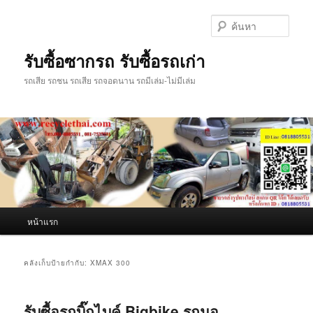
ข้าม
ข้าม
ไป
ไป
ค้นหา
ยัง
บทความ
เนื้อหา
รอง
รับซื้อซากรถ รับซื้อรถเก่า
หลัก
รถเสีย รถชน รถเสีย รถจอดนาน รถมีเล่ม-ไม่มีเล่ม
เมนู
หน้าแรก
หลัก
คลังเก็บป้ายกำกับ:
XMAX 300
รับซื้อรถบิ๊กไบค์ Bigbike รถมอ