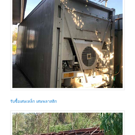
รับซื้่อเศษเหล็ก เศษพลาสติก