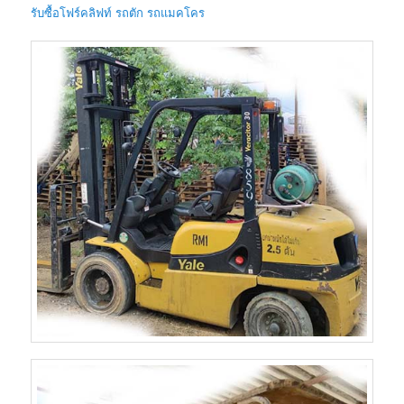
รับซื้อโฟร์คลิฟท์ รถตัก รถแมคโคร