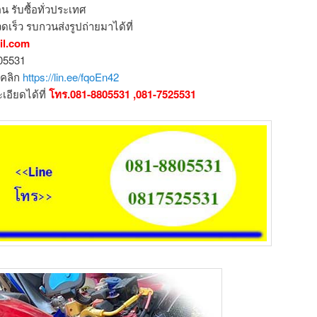
น รับซื้อทั่วประเทศ
ดเร็ว รบกวนส่งรูปถ่ายมาได้ที่
il.com
805531
อคลิก
https://lin.ee/fqoEn42
ียดได้ที่
โทร.081-8805531 ,081-7525531