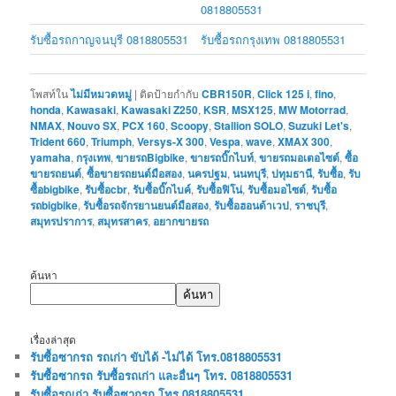
0818805531
รับซื้อรถกาญจนบุรี 0818805531
รับซื้อรถกรุงเทพ 0818805531
โพสท์ใน
ไม่มีหมวดหมู่
|
ติดป้ายกำกับ
CBR150R
,
Click 125 i
,
fino
,
honda
,
Kawasaki
,
Kawasaki Z250
,
KSR
,
MSX125
,
MW Motorrad
,
NMAX
,
Nouvo SX
,
PCX 160
,
Scoopy
,
Stallion SOLO
,
Suzuki Let's
,
Trident 660
,
Triumph
,
Versys-X 300
,
Vespa
,
wave
,
XMAX 300
,
yamaha
,
กรุงเทพ
,
ขายรถBigbike
,
ขายรถบิ๊กไบท์
,
ขายรถมอเตอไซต์
,
ซื้อ
ขายรถยนต์
,
ซื้อขายรถยนต์มือสอง
,
นครปฐม
,
นนทบุรี
,
ปทุมธานี
,
รับซื้อ
,
รับ
ซื้อbigbike
,
รับซื้อcbr
,
รับซื้อบิ๊กไบค์
,
รับซื้อฟิโน่
,
รับซื้อมอไซต์
,
รับซื้อ
รถbigbike
,
รับซื้อรถจักรยานยนต์มือสอง
,
รับซื้อฮอนด้าเวป
,
ราชบุรี
,
สมุทรปราการ
,
สมุทรสาคร
,
อยากขายรถ
ค้นหา
ค้นหา
เรื่องล่าสุด
รับซื้อซากรถ รถเก่า ขับได้ -ไม่ได้ โทร.0818805531
รับซื้อซากรถ รับซื้อรถเก่า และอื่นๆ โทร. 0818805531
รับซื้อรถเก่า รับซื้อซากรถ โทร.0818805531