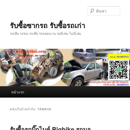
ข้าม
ข้าม
ไป
ไป
ค้นหา
ยัง
บทความ
เนื้อหา
รอง
รับซื้อซากรถ รับซื้อรถเก่า
หลัก
รถเสีย รถชน รถเสีย รถจอดนาน รถมีเล่ม-ไม่มีเล่ม
เมนู
หน้าแรก
หลัก
คลังเก็บป้ายกำกับ:
YAMAHA
รับซื้อรถบิ๊กไบค์ Bigbike รถมอ