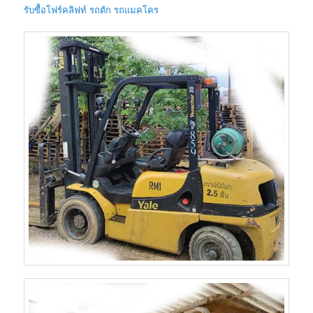
รับซื้อโฟร์คลิฟท์ รถตัก รถแมคโคร