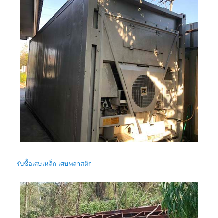
รับซื้่อเศษเหล็ก เศษพลาสติก