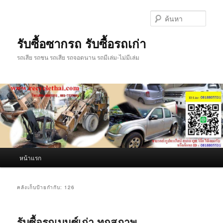
ข้าม
ข้าม
ไป
ไป
ค้นหา
ยัง
บทความ
เนื้อหา
รอง
รับซื้อซากรถ รับซื้อรถเก่า
หลัก
รถเสีย รถชน รถเสีย รถจอดนาน รถมีเล่ม-ไม่มีเล่ม
เมนู
หน้าแรก
หลัก
คลังเก็บป้ายกำกับ:
126
รับซื้อรถเบนซ์เก่า ทุกสภาพ