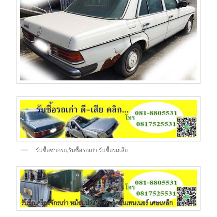
รับซื้อซากรถ,รับซื้อรถเก่า,รับซื้อรถเสีย