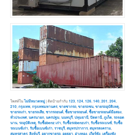
โพสท์ใน
ไม่มีหมวดหมู่
|
ติดป้ายกำกับ
123
,
124
,
126
,
140
,
201
,
204
,
210
,
กรุงเทพ
,
กรุงเทพมหานคร
,
ขายซากรถ
,
ขายรถชน
,
ขายรถอุบัติเหตุ
,
ขายรถเก่า
,
ขายรถเสีย
,
ซากรถยนต์
,
ซื้อขายรถยนต์
,
ซื้อขายรถยนต์มือสอง
,
ทั่วประเทศ
,
นครนายก
,
นครปฐม
,
นนทบุรี
,
ปทุมธานี
,
ปัตตานี
,
ภูเก็ต
,
รถจอด
นาน
,
รถอุบัติเหตุ
,
รับซื้อbenz เก่า
,
รับซื้อรถbenzเก่า
,
รับซื้อรถเบนซ์
,
รับซื้อ
รถเบนซ์เก่า
,
รับซื้อเบนซ์เก่า
,
ราชบุรี
,
สมุทรปราการ
,
สมุทรสงคราม
,
สมุทรสาคร
,
สิงห์บุรี
,
อยากขายรถ
,
อยุธยา
,
อ่างทอง
,
เกียร์พัง
,
เครื่องพัง