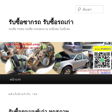
ข้าม
ข้าม
ไป
ไป
ค้นหา
ยัง
บทความ
เนื้อหา
รอง
รับซื้อซากรถ รับซื้อรถเก่า
หลัก
รถเสีย รถชน รถเสีย รถจอดนาน รถมีเล่ม-ไม่มีเล่ม
เมนู
หน้าแรก
หลัก
คลังเก็บป้ายกำกับ:
124
รับซื้อรถเบนซ์เก่า ทุกสภาพ