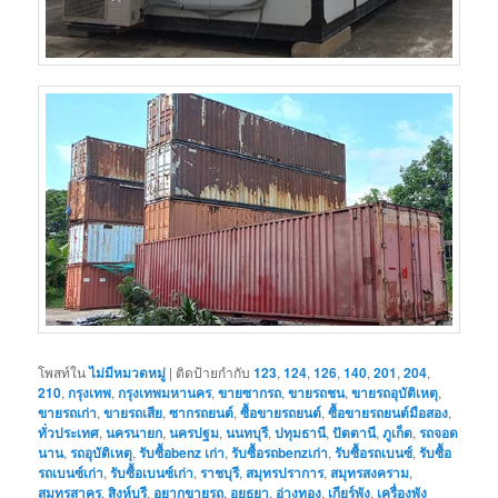
โพสท์ใน
ไม่มีหมวดหมู่
|
ติดป้ายกำกับ
123
,
124
,
126
,
140
,
201
,
204
,
210
,
กรุงเทพ
,
กรุงเทพมหานคร
,
ขายซากรถ
,
ขายรถชน
,
ขายรถอุบัติเหตุ
,
ขายรถเก่า
,
ขายรถเสีย
,
ซากรถยนต์
,
ซื้อขายรถยนต์
,
ซื้อขายรถยนต์มือสอง
,
ทั่วประเทศ
,
นครนายก
,
นครปฐม
,
นนทบุรี
,
ปทุมธานี
,
ปัตตานี
,
ภูเก็ต
,
รถจอด
นาน
,
รถอุบัติเหตุ
,
รับซื้อbenz เก่า
,
รับซื้อรถbenzเก่า
,
รับซื้อรถเบนซ์
,
รับซื้อ
รถเบนซ์เก่า
,
รับซื้อเบนซ์เก่า
,
ราชบุรี
,
สมุทรปราการ
,
สมุทรสงคราม
,
สมุทรสาคร
,
สิงห์บุรี
,
อยากขายรถ
,
อยุธยา
,
อ่างทอง
,
เกียร์พัง
,
เครื่องพัง