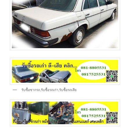
รับซื้อซากรถ,รับซื้อรถเก่า,รับซื้อรถเสีย