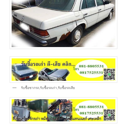
รับซื้อซากรถ,รับซื้อรถเก่า,รับซื้อรถเสีย