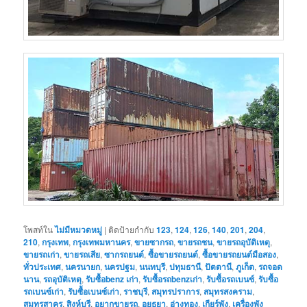
โพสท์ใน
ไม่มีหมวดหมู่
|
ติดป้ายกำกับ
123
,
124
,
126
,
140
,
201
,
204
,
210
,
กรุงเทพ
,
กรุงเทพมหานคร
,
ขายซากรถ
,
ขายรถชน
,
ขายรถอุบัติเหตุ
,
ขายรถเก่า
,
ขายรถเสีย
,
ซากรถยนต์
,
ซื้อขายรถยนต์
,
ซื้อขายรถยนต์มือสอง
,
ทั่วประเทศ
,
นครนายก
,
นครปฐม
,
นนทบุรี
,
ปทุมธานี
,
ปัตตานี
,
ภูเก็ต
,
รถจอด
นาน
,
รถอุบัติเหตุ
,
รับซื้อbenz เก่า
,
รับซื้อรถbenzเก่า
,
รับซื้อรถเบนซ์
,
รับซื้อ
รถเบนซ์เก่า
,
รับซื้อเบนซ์เก่า
,
ราชบุรี
,
สมุทรปราการ
,
สมุทรสงคราม
,
สมุทรสาคร
,
สิงห์บุรี
,
อยากขายรถ
,
อยุธยา
,
อ่างทอง
,
เกียร์พัง
,
เครื่องพัง