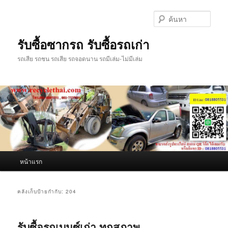
ข้าม
ข้าม
ไป
ไป
ค้นหา
ยัง
บทความ
เนื้อหา
รอง
รับซื้อซากรถ รับซื้อรถเก่า
หลัก
รถเสีย รถชน รถเสีย รถจอดนาน รถมีเล่ม-ไม่มีเล่ม
เมนู
หน้าแรก
หลัก
คลังเก็บป้ายกำกับ:
204
รับซื้อรถเบนซ์เก่า ทุกสภาพ