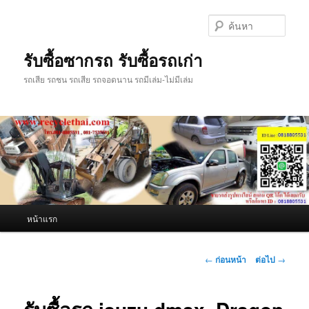
ข้าม
ไป
ค้นหา
ยัง
เนื้อหา
รับซื้อซากรถ รับซื้อรถเก่า
หลัก
รถเสีย รถชน รถเสีย รถจอดนาน รถมีเล่ม-ไม่มีเล่ม
เมนู
หน้าแรก
หลัก
เมนู
←
ก่อนหน้า
ต่อไป
→
นำทาง
เรื่อง