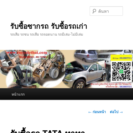
ข้าม
ไป
ค้นหา
ยัง
เนื้อหา
รับซื้อซากรถ รับซื้อรถเก่า
หลัก
รถเสีย รถชน รถเสีย รถจอดนาน รถมีเล่ม-ไม่มีเล่ม
เมนู
หน้าแรก
หลัก
เมนู
←
ก่อนหน้า
ต่อไป
→
นำทาง
เรื่อง