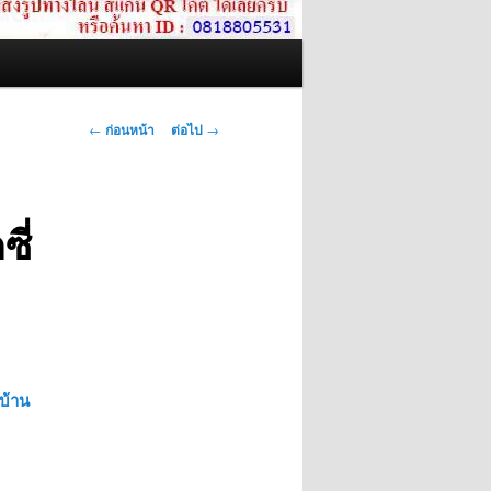
เมนู
←
ก่อนหน้า
ต่อไป
→
นำทาง
เรื่อง
ซี่
งบ้าน