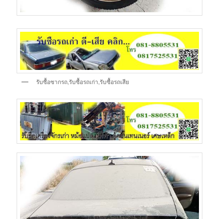
รับซื้อซากรถ,รับซื้อรถเก่า,รับซื้อรถเสีย