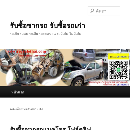
ข้าม
ข้าม
ไป
ไป
ค้นหา
ยัง
บทความ
เนื้อหา
รอง
รับซื้อซากรถ รับซื้อรถเก่า
หลัก
รถเสีย รถชน รถเสีย รถจอดนาน รถมีเล่ม-ไม่มีเล่ม
เมนู
หน้าแรก
หลัก
คลังเก็บป้ายกำกับ:
CAT
รับซื้อซากรถแมคโคร โฟล์คลิฟ