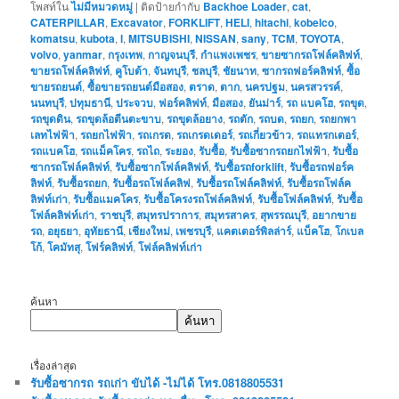
โพสท์ใน
ไม่มีหมวดหมู่
|
ติดป้ายกำกับ
Backhoe Loader
,
cat
,
CATERPILLAR
,
Excavator
,
FORKLIFT
,
HELI
,
hitachi
,
kobelco
,
komatsu
,
kubota
,
l
,
MITSUBISHI
,
NISSAN
,
sany
,
TCM
,
TOYOTA
,
volvo
,
yanmar
,
กรุงเทพ
,
กาญจนบุรี
,
กำแพงเพชร
,
ขายซากรถโฟล์คลิฟท์
,
ขายรถโฟล์คลิฟท์
,
คูโบต้า
,
จันทบุรี
,
ชลบุรี
,
ชัยนาท
,
ซากรถฟอร์คลิฟท์
,
ซื้อ
ขายรถยนต์
,
ซื้อขายรถยนต์มือสอง
,
ตราด
,
ตาก
,
นครปฐม
,
นครสวรรค์
,
นนทบุรี
,
ปทุมธานี
,
ประจวบ
,
ฟอร์คลิฟท์
,
มือสอง
,
ยันม่าร์
,
รถ แบคโฮ
,
รถขุด
,
รถขุดดิน
,
รถขุดล้อตีนตะขาบ
,
รถขุดล้อยาง
,
รถตัก
,
รถบด
,
รถยก
,
รถยกพา
เลทไฟฟ้า
,
รถยกไฟฟ้า
,
รถเกรด
,
รถเกรดเดอร์
,
รถเกี่ยวข้าว
,
รถแทรกเตอร์
,
รถแบคโฮ
,
รถแม็คโคร
,
รถไถ
,
ระยอง
,
รับซื้อ
,
รับซื้อซากรถยกไฟฟ้า
,
รับซื้อ
ซากรถโฟล์คลิฟท์
,
รับซื้อซากโฟล์คลิฟท์
,
รับซื้อรถforklift
,
รับซื้อรถฟอร์ค
ลิฟท์
,
รับซื้อรถยก
,
รับซื้อรถโฟล์คลิฟ
,
รับซื้อรถโฟล์คลิฟท์
,
รับซื้อรถโฟล์ค
ลิฟท์เก่า
,
รับซื้อแมคโคร
,
รับซื้อโครงรถโฟล์คลิฟท์
,
รับซื้อโฟล์คลิฟท์
,
รับซื้อ
โฟล์คลิฟท์เก่า
,
ราชบุรี
,
สมุทรปราการ
,
สมุทรสาคร
,
สุพรรณบุรี
,
อยากขาย
รถ
,
อยุธยา
,
อุทัยธานี
,
เชียงใหม่
,
เพชรบุรี
,
แคตเตอร์พิลล่าร์
,
แบ็คโฮ
,
โกเบล
โก้
,
โคมัทสุ
,
โฟร์คลิฟท์
,
โฟล์คลิฟท์เก่า
ค้นหา
ค้นหา
เรื่องล่าสุด
รับซื้อซากรถ รถเก่า ขับได้ -ไม่ได้ โทร.0818805531