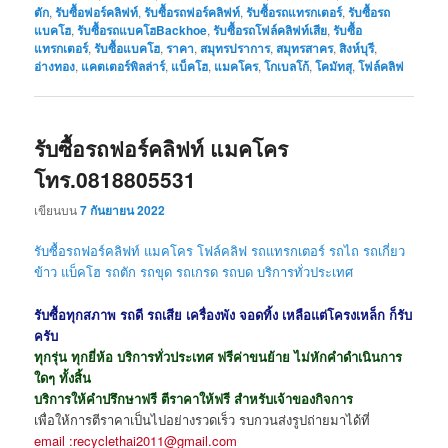
ตัก
,
รับซื้อฟอร์คลิฟท์
,
รับซื้อรถฟอร์คลิฟท์
,
รับซื้อรถแทรกเตอร์
,
รับซื้อรถ
แบคโฮ
,
รับซื้อรถแบคโฮBackhoe
,
รับซื้อรถโฟล์คลิฟท์เสีย
,
รับซื้อ
แทรกเตอร์
,
รับซื้อแบคโฮ
,
ราคา
,
สมุทรปราการ
,
สมุทรสาคร
,
สิงห์บุรี
,
อ่างทอง
,
แคตเตอร์พิลล่าร์
,
แบ็คโฮ
,
แมคโคร
,
โกเบลโก้
,
โคมัทสุ
,
โฟล์คลิฟ
รับซื้อรถฟอร์คลิฟท์ แมคโคร
โทร.0818805531
เขียนบน
7 กันยายน 2022
รับซื้อรถฟอร์คลิฟท์ แมคโคร โฟล์คลิฟ รถแทรกเตอร์ รถไถ รถเกี่ยว
ข้าว แบ็คโฮ รถตัก รถขุด
รถเกรด รถบด
บริการทั่วประเทศ
รับซื้อทุกสภาพ รถดี รถเสีย เครื่องพัง จอดทิ้ง เหลือแต่โครงเหล็ก ก็รับ
ครับ
ทุกรุ่น ทุกยี่ห้อ บริการทั่วประเทศ ฟรีค่าขนย้าย ไม่หักคำดำเนินการ
ใดๆ ทั้งสิ้น
บริการให้คำปรึกษาฟรี ตีราคาให้ฟรี สำหรับเจ้าของกิจการ
เพื่อให้การตีราคาเป็นไปอย่างรวดเร็ว รบกวนส่งรูปถ่ายมาได้ที่
email :recyclethai2011@gmail.com