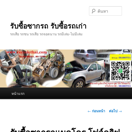
ข้าม
ไป
ค้นหา
ยัง
เนื้อหา
รับซื้อซากรถ รับซื้อรถเก่า
หลัก
รถเสีย รถชน รถเสีย รถจอดนาน รถมีเล่ม-ไม่มีเล่ม
เมนู
หน้าแรก
หลัก
เมนู
←
ก่อนหน้า
ต่อไป
→
นำทาง
เรื่อง