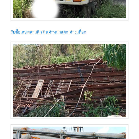
รับซื้อเศษพลาสติก สินค้าพลาสติก ค้างสต็อก