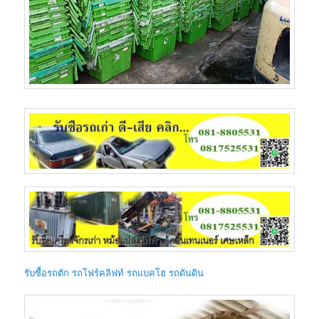
รับซื้อรถตัก รถโฟร์คลิฟท์ รถแบคโฮ รถดันดิน