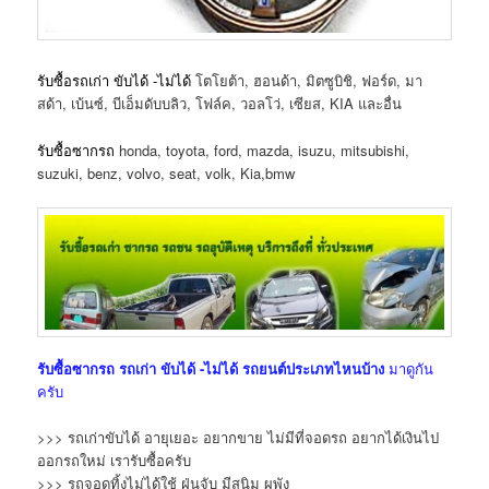
รับซื้อรถเก่า ขับได้ -ไม่ได้
โตโยต้า, ฮอนด้า, มิตซูบิชิ, ฟอร์ด, มา
สด้า, เบ้นซ์, บีเอ็มดับบลิว, โฟล์ค, วอลโว่, เซียส, KIA และอื่น
รับซื้อซากรถ
honda, toyota, ford, mazda, isuzu, mitsubishi,
suzuki, benz, volvo, seat, volk, Kia,bmw
รับซื้อซากรถ
รถเก่า ขับได้ -ไม่ได้
รถยนต์ประเภทไหนบ้าง
มาดูกัน
ครับ
>>> รถเก่าขับได้ อายุเยอะ อยากขาย ไม่มีที่จอดรถ อยากได้เงินไป
ออกรถใหม่ เรารับซื้อครับ
>>> รถจอดทิ้งไม่ได้ใช้ ฝุ่นจับ มีสนิม ผุพัง