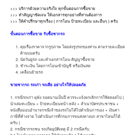
>>> บริการด้วยความจริงใจ ทุกขั้นตอนการซื้อขาย
>>> ทำสัญญาชัดเจน ให้เอกสารทุกอย่างที่ท่านต้องการ
>>> ให้คำปรึกษาทุกเรื่อง ( การโอน ป้ายทะเบียน และอื่นๆ )
ครับ
ขั้นตอนการซื้อขาย
รับซื้อซากรถ
คุยเรื่องราคาจากรูปภาพ โดยส่งรูปรถของท่าน ตามรายละเอียด
ด้านบนครับ
นัดวันดูรถ และทำเอกสารโอน-สัญญาซื้อขาย
ชำระเงิน โดยการโอนเข้าบัญชี หรือเงินสด
เคลื่อนย้ายรถ
ขาย
ซากรถ
รถเก่า รถเสีย อย่างไรให้ปลอดภัย
1. กรณีรถเก่า ผุพัง จอดนานเป็นปี ควรจะแจ้งยกเลิกการใช้ตลอดไป (
นำเล่มทะเบียน + ป้ายทะเบียนหน้า-หลัง + สำเนาบัตรประชาชน +
หนังสือมอบอำนาจกรณีเจ้าของรถไม่ได้ไปดำเนินการเอง + เงินค่า
ภาษีที่ค้างจ่าย ไปดำเนินการที่กรมการขนส่งทางบก สาขาไหนก็ได้
ครับ )
2. กรณีซากรถชน รถเกิดอุบัติเหตุ มี 2 กรณีครับ