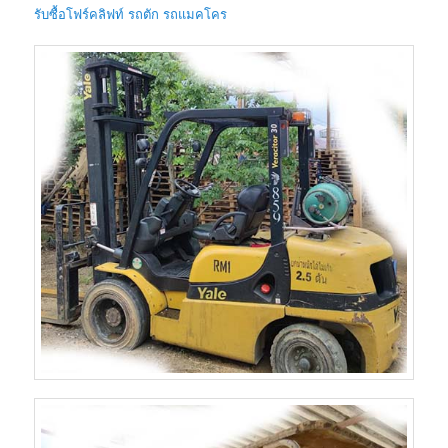
รับซื้อโฟร์คลิฟท์ รถตัก รถแมคโคร