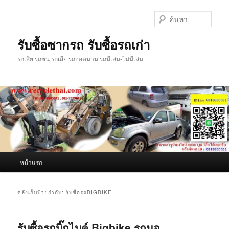
ข้าม
ข้าม
ไป
ไป
ค้นหา
ยัง
บทความ
เนื้อหา
รอง
รับซื้อซากรถ รับซื้อรถเก่า
หลัก
รถเสีย รถชน รถเสีย รถจอดนาน รถมีเล่ม-ไม่มีเล่ม
เมนู
หน้าแรก
หลัก
คลังเก็บป้ายกำกับ:
รับซื้อรถBIGBIKE
รับซื้อรถบิ๊กไบค์ Bigbike รถมอ