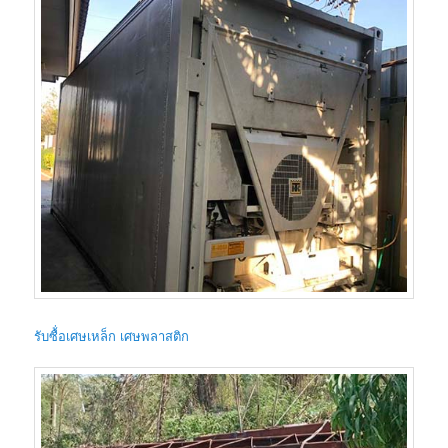
รับซื้่อเศษเหล็ก เศษพลาสติก