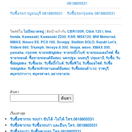
0818805531
รับซื้อรถกาญจนบุรี 0818805531
รับซื้อรถกรุงเทพ 0818805531
โพสท์ใน
ไม่มีหมวดหมู่
|
ติดป้ายกำกับ
CBR150R
,
Click 125 i
,
fino
,
honda
,
Kawasaki
,
Kawasaki Z250
,
KSR
,
MSX125
,
MW Motorrad
,
NMAX
,
Nouvo SX
,
PCX 160
,
Scoopy
,
Stallion SOLO
,
Suzuki Let's
,
Trident 660
,
Triumph
,
Versys-X 300
,
Vespa
,
wave
,
XMAX 300
,
yamaha
,
กรุงเทพ
,
ขายรถBigbike
,
ขายรถบิ๊กไบท์
,
ขายรถมอเตอไซต์
,
ซื้อ
ขายรถยนต์
,
ซื้อขายรถยนต์มือสอง
,
นครปฐม
,
นนทบุรี
,
ปทุมธานี
,
รับซื้อ
,
รับ
ซื้อbigbike
,
รับซื้อcbr
,
รับซื้อบิ๊กไบค์
,
รับซื้อฟิโน่
,
รับซื้อมอไซต์
,
รับซื้อ
รถbigbike
,
รับซื้อรถจักรยานยนต์มือสอง
,
รับซื้อฮอนด้าเวป
,
ราชบุรี
,
สมุทรปราการ
,
สมุทรสาคร
,
อยากขายรถ
ค้นหา
ค้นหา
เรื่องล่าสุด
รับซื้อซากรถ รถเก่า ขับได้ -ไม่ได้ โทร.0818805531
รับซื้อซากรถ รับซื้อรถเก่า และอื่นๆ โทร. 0818805531
รับซื้อรถเก่า รับซื้อซากรถ โทร.0818805531