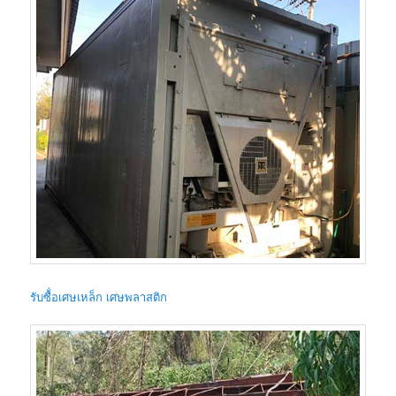
รับซื้่อเศษเหล็ก เศษพลาสติก