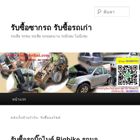
ข้าม
ข้าม
ไป
ไป
ค้นหา
ยัง
บทความ
เนื้อหา
รอง
รับซื้อซากรถ รับซื้อรถเก่า
หลัก
รถเสีย รถชน รถเสีย รถจอดนาน รถมีเล่ม-ไม่มีเล่ม
เมนู
หน้าแรก
หลัก
คลังเก็บป้ายกำกับ:
รับซื้อมอไซต์
รับซื้อรถบิ๊กไบค์ Bigbike รถมอ