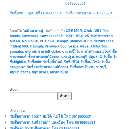
0818805531
รับซื้อรถกาญจนบุรี 0818805531
รับซื้อรถกรุงเทพ 0818805531
โพสท์ใน
ไม่มีหมวดหมู่
|
ติดป้ายกำกับ
CBR150R
,
Click 125 i
,
fino
,
honda
,
Kawasaki
,
Kawasaki Z250
,
KSR
,
MSX125
,
MW Motorrad
,
NMAX
,
Nouvo SX
,
PCX 160
,
Scoopy
,
Stallion SOLO
,
Suzuki Let's
,
Trident 660
,
Triumph
,
Versys-X 300
,
Vespa
,
wave
,
XMAX 300
,
yamaha
,
กรุงเทพ
,
ขายรถBigbike
,
ขายรถบิ๊กไบท์
,
ขายรถมอเตอไซต์
,
ซื้อ
ขายรถยนต์
,
ซื้อขายรถยนต์มือสอง
,
นครปฐม
,
นนทบุรี
,
ปทุมธานี
,
รับซื้อ
,
รับ
ซื้อbigbike
,
รับซื้อcbr
,
รับซื้อบิ๊กไบค์
,
รับซื้อฟิโน่
,
รับซื้อมอไซต์
,
รับซื้อ
รถbigbike
,
รับซื้อรถจักรยานยนต์มือสอง
,
รับซื้อฮอนด้าเวป
,
ราชบุรี
,
สมุทรปราการ
,
สมุทรสาคร
,
อยากขายรถ
ค้นหา
ค้นหา
เรื่องล่าสุด
รับซื้อซากรถ รถเก่า ขับได้ -ไม่ได้ โทร.0818805531
รับซื้อซากรถ รับซื้อรถเก่า และอื่นๆ โทร. 0818805531
รับซื้อรถเก่า รับซื้อซากรถ โทร.0818805531