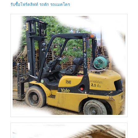
รับซื้อโฟร์คลิฟท์ รถตัก รถแมคโคร