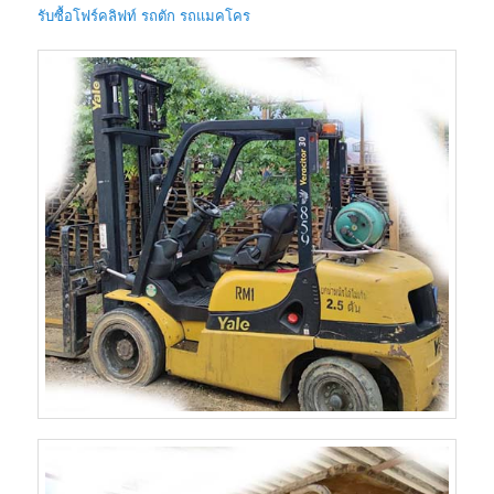
รับซื้อโฟร์คลิฟท์ รถตัก รถแมคโคร