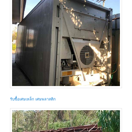
รับซื้่อเศษเหล็ก เศษพลาสติก