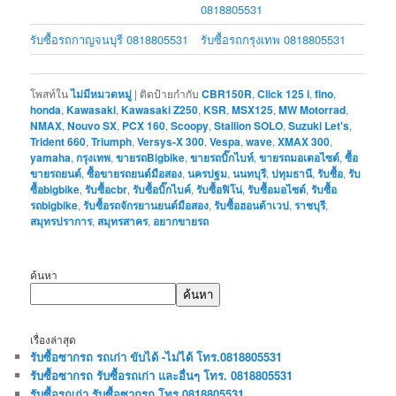
0818805531
รับซื้อรถกาญจนบุรี 0818805531
รับซื้อรถกรุงเทพ 0818805531
โพสท์ใน
ไม่มีหมวดหมู่
|
ติดป้ายกำกับ
CBR150R
,
Click 125 i
,
fino
,
honda
,
Kawasaki
,
Kawasaki Z250
,
KSR
,
MSX125
,
MW Motorrad
,
NMAX
,
Nouvo SX
,
PCX 160
,
Scoopy
,
Stallion SOLO
,
Suzuki Let's
,
Trident 660
,
Triumph
,
Versys-X 300
,
Vespa
,
wave
,
XMAX 300
,
yamaha
,
กรุงเทพ
,
ขายรถBigbike
,
ขายรถบิ๊กไบท์
,
ขายรถมอเตอไซต์
,
ซื้อ
ขายรถยนต์
,
ซื้อขายรถยนต์มือสอง
,
นครปฐม
,
นนทบุรี
,
ปทุมธานี
,
รับซื้อ
,
รับ
ซื้อbigbike
,
รับซื้อcbr
,
รับซื้อบิ๊กไบค์
,
รับซื้อฟิโน่
,
รับซื้อมอไซต์
,
รับซื้อ
รถbigbike
,
รับซื้อรถจักรยานยนต์มือสอง
,
รับซื้อฮอนด้าเวป
,
ราชบุรี
,
สมุทรปราการ
,
สมุทรสาคร
,
อยากขายรถ
ค้นหา
ค้นหา
เรื่องล่าสุด
รับซื้อซากรถ รถเก่า ขับได้ -ไม่ได้ โทร.0818805531
รับซื้อซากรถ รับซื้อรถเก่า และอื่นๆ โทร. 0818805531
รับซื้อรถเก่า รับซื้อซากรถ โทร.0818805531