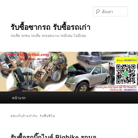
ข้าม
ข้าม
ไป
ไป
ค้นหา
ยัง
บทความ
เนื้อหา
รอง
รับซื้อซากรถ รับซื้อรถเก่า
หลัก
รถเสีย รถชน รถเสีย รถจอดนาน รถมีเล่ม-ไม่มีเล่ม
เมนู
หน้าแรก
หลัก
คลังเก็บป้ายกำกับ:
รับซื้อฟิโน่
รับซื้อรถบิ๊กไบค์ Bigbike รถมอ