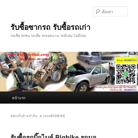
ข้าม
ข้าม
ไป
ไป
ค้นหา
ยัง
บทความ
เนื้อหา
รอง
รับซื้อซากรถ รับซื้อรถเก่า
หลัก
รถเสีย รถชน รถเสีย รถจอดนาน รถมีเล่ม-ไม่มีเล่ม
เมนู
หน้าแรก
หลัก
คลังเก็บป้ายกำกับ:
ขายรถBIGBIKE
รับซื้อรถบิ๊กไบค์ Bigbike รถมอ