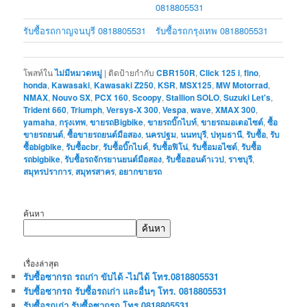
0818805531
รับซื้อรถกาญจนบุรี 0818805531
รับซื้อรถกรุงเทพ 0818805531
โพสท์ใน
ไม่มีหมวดหมู่
|
ติดป้ายกำกับ
CBR150R
,
Click 125 i
,
fino
,
honda
,
Kawasaki
,
Kawasaki Z250
,
KSR
,
MSX125
,
MW Motorrad
,
NMAX
,
Nouvo SX
,
PCX 160
,
Scoopy
,
Stallion SOLO
,
Suzuki Let's
,
Trident 660
,
Triumph
,
Versys-X 300
,
Vespa
,
wave
,
XMAX 300
,
yamaha
,
กรุงเทพ
,
ขายรถBigbike
,
ขายรถบิ๊กไบท์
,
ขายรถมอเตอไซต์
,
ซื้อ
ขายรถยนต์
,
ซื้อขายรถยนต์มือสอง
,
นครปฐม
,
นนทบุรี
,
ปทุมธานี
,
รับซื้อ
,
รับ
ซื้อbigbike
,
รับซื้อcbr
,
รับซื้อบิ๊กไบค์
,
รับซื้อฟิโน่
,
รับซื้อมอไซต์
,
รับซื้อ
รถbigbike
,
รับซื้อรถจักรยานยนต์มือสอง
,
รับซื้อฮอนด้าเวป
,
ราชบุรี
,
สมุทรปราการ
,
สมุทรสาคร
,
อยากขายรถ
ค้นหา
ค้นหา
เรื่องล่าสุด
รับซื้อซากรถ รถเก่า ขับได้ -ไม่ได้ โทร.0818805531
รับซื้อซากรถ รับซื้อรถเก่า และอื่นๆ โทร. 0818805531
รับซื้อรถเก่า รับซื้อซากรถ โทร.0818805531