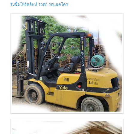
รับซื้อโฟร์คลิฟท์ รถตัก รถแมคโคร