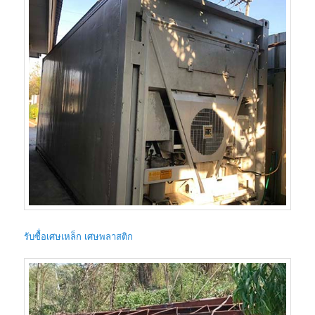
รับซื้่อเศษเหล็ก เศษพลาสติก