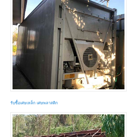
รับซื้่อเศษเหล็ก เศษพลาสติก