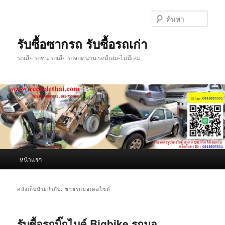
ข้าม
ข้าม
ไป
ไป
ค้นหา
ยัง
บทความ
เนื้อหา
รอง
รับซื้อซากรถ รับซื้อรถเก่า
หลัก
รถเสีย รถชน รถเสีย รถจอดนาน รถมีเล่ม-ไม่มีเล่ม
เมนู
หน้าแรก
หลัก
คลังเก็บป้ายกำกับ:
ขายรถมอเตอไซต์
รับซื้อรถบิ๊กไบค์ Bigbike รถมอ