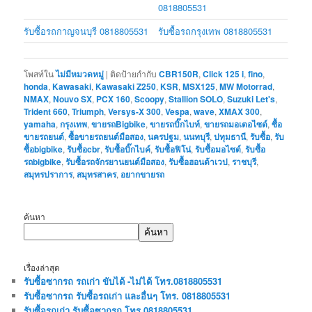
0818805531
รับซื้อรถกาญจนบุรี 0818805531
รับซื้อรถกรุงเทพ 0818805531
โพสท์ใน
ไม่มีหมวดหมู่
|
ติดป้ายกำกับ
CBR150R
,
Click 125 i
,
fino
,
honda
,
Kawasaki
,
Kawasaki Z250
,
KSR
,
MSX125
,
MW Motorrad
,
NMAX
,
Nouvo SX
,
PCX 160
,
Scoopy
,
Stallion SOLO
,
Suzuki Let's
,
Trident 660
,
Triumph
,
Versys-X 300
,
Vespa
,
wave
,
XMAX 300
,
yamaha
,
กรุงเทพ
,
ขายรถBigbike
,
ขายรถบิ๊กไบท์
,
ขายรถมอเตอไซต์
,
ซื้อ
ขายรถยนต์
,
ซื้อขายรถยนต์มือสอง
,
นครปฐม
,
นนทบุรี
,
ปทุมธานี
,
รับซื้อ
,
รับ
ซื้อbigbike
,
รับซื้อcbr
,
รับซื้อบิ๊กไบค์
,
รับซื้อฟิโน่
,
รับซื้อมอไซต์
,
รับซื้อ
รถbigbike
,
รับซื้อรถจักรยานยนต์มือสอง
,
รับซื้อฮอนด้าเวป
,
ราชบุรี
,
สมุทรปราการ
,
สมุทรสาคร
,
อยากขายรถ
ค้นหา
ค้นหา
เรื่องล่าสุด
รับซื้อซากรถ รถเก่า ขับได้ -ไม่ได้ โทร.0818805531
รับซื้อซากรถ รับซื้อรถเก่า และอื่นๆ โทร. 0818805531
รับซื้อรถเก่า รับซื้อซากรถ โทร.0818805531