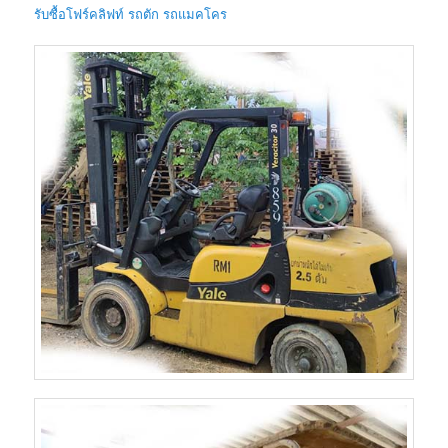
รับซื้อโฟร์คลิฟท์ รถตัก รถแมคโคร