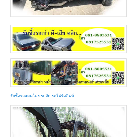
รับซื้อรถแมคโคร รถตัก รถโฟร์คลิฟท์