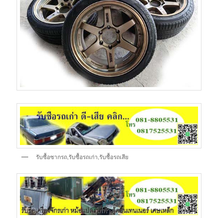
รับซื้อซากรถ,รับซื้อรถเก่า,รับซื้อรถเสีย