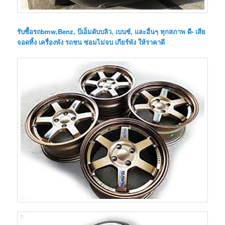
รับซื้อรถbmw,Benz, บีเอ็มดับบลิว, เบนซ์, และอื่นๆ ทุกสภาพ ดี- เสีย
จอดทิ้ง เครื่องพัง รถชน ซ่อมไม่จบ เกียร์พัง ให้ราคาดี