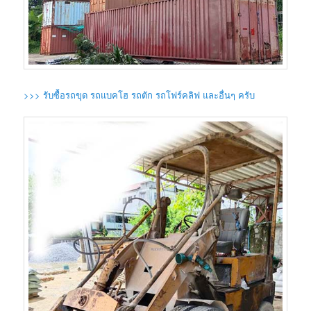
>>> รับซื้อรถขุด รถแบคโฮ รถตัก รถโฟร์คลิฟ และอื่นๆ ครับ