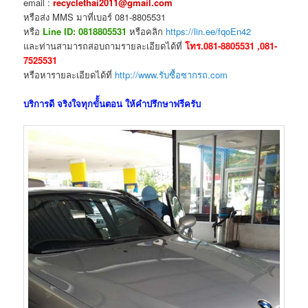
email :
recyclethai2011@gmail.com
หรือส่ง MMS มาที่เบอร์ 081-8805531
หรือ
Line ID: 0818805531
หรือคลิก
https://lin.ee/fqoEn42
และท่านสามารถสอบถามรายละเอียดได้ที่
โทร.081-8805531 ,081-
7525531
หรือหารายละเอียดได้ที่
http://www.รับซื้อซากรถ.com
บริการดี จริงใจทุกขัั้นตอน ให้คำปรึกษาฟรีครับ