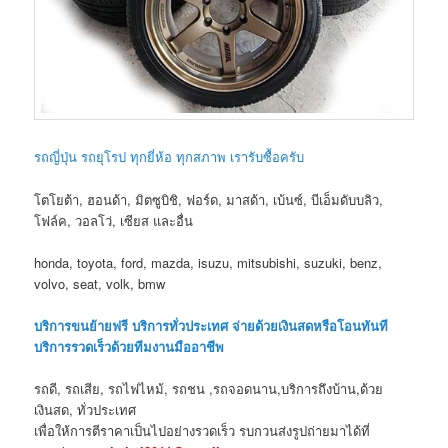
รถญี่ปุ่น รถยุโรป ทุกยี่ห้อ ทุกสภาพ เรารับซื้อครับ
โตโยต้า, ฮอนด้า, มิตซูบิชิ, ฟอร์ด, มาสด้า, เบ้นซ์, บีเอ็มดับบลิว,
โฟล์ค, วอลโว่, เซียส และอื่น
honda, toyota, ford, mazda, isuzu, mitsubishi, suzuki, benz,
volvo, seat, volk, bmw
บริการขนย้ายฟรี บริการทั่วประเทศ จ่ายด้วยเงินสดหรือโอนทันที
บริการรวดเร็วด้วยทีมงานมืออาชีพ
รถดี, รถเสีย, รถไฟไหม้, รถชน ,รถจอดนาน,บริการถึงบ้าน,ด้วย
เงินสด, ทั่วประเทศ
เพื่อให้การตีราคาเป็นไปอย่างรวดเร็ว รบกวนส่งรูปถ่ายมาได้ที่