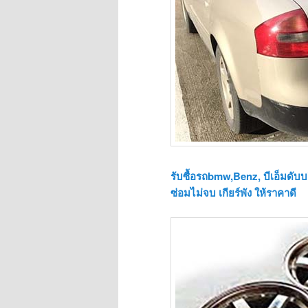
รับซื้อรถbmw,Benz, บีเอ็มดับบลิ
ซ่อมไม่จบ เกียร์พัง ให้ราคาดี