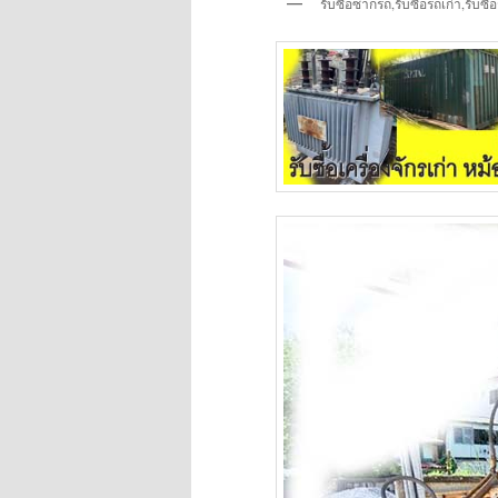
รับซื้อซากรถ,รับซื้อรถเก่า,รับซื้