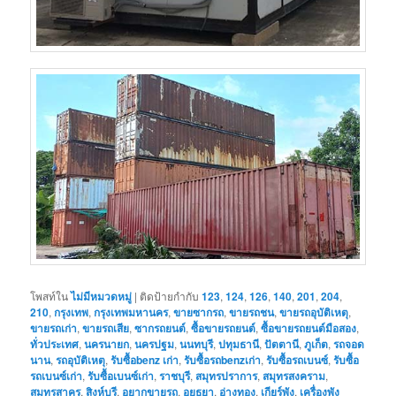
โพสท์ใน
ไม่มีหมวดหมู่
|
ติดป้ายกำกับ
123
,
124
,
126
,
140
,
201
,
204
,
210
,
กรุงเทพ
,
กรุงเทพมหานคร
,
ขายซากรถ
,
ขายรถชน
,
ขายรถอุบัติเหตุ
,
ขายรถเก่า
,
ขายรถเสีย
,
ซากรถยนต์
,
ซื้อขายรถยนต์
,
ซื้อขายรถยนต์มือสอง
,
ทั่วประเทศ
,
นครนายก
,
นครปฐม
,
นนทบุรี
,
ปทุมธานี
,
ปัตตานี
,
ภูเก็ต
,
รถจอด
นาน
,
รถอุบัติเหตุ
,
รับซื้อbenz เก่า
,
รับซื้อรถbenzเก่า
,
รับซื้อรถเบนซ์
,
รับซื้อ
รถเบนซ์เก่า
,
รับซื้อเบนซ์เก่า
,
ราชบุรี
,
สมุทรปราการ
,
สมุทรสงคราม
,
สมุทรสาคร
,
สิงห์บุรี
,
อยากขายรถ
,
อยุธยา
,
อ่างทอง
,
เกียร์พัง
,
เครื่องพัง