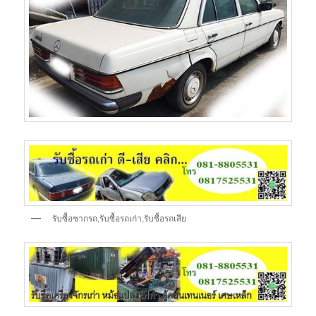
รับซื้อซากรถ,รับซื้อรถเก่า,รับซื้อรถเสีย