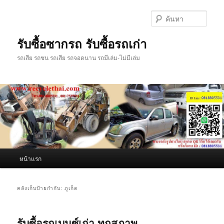
ข้าม
ข้าม
ไป
ไป
ค้นหา
ยัง
บทความ
เนื้อหา
รอง
รับซื้อซากรถ รับซื้อรถเก่า
หลัก
รถเสีย รถชน รถเสีย รถจอดนาน รถมีเล่ม-ไม่มีเล่ม
เมนู
หน้าแรก
หลัก
คลังเก็บป้ายกำกับ:
ภูเก็ต
รับซื้อรถเบนซ์เก่า ทุกสภาพ