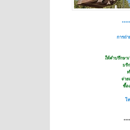
****
การถ่าย
ให้คำปรึกษาเ
บริก
ท
จ่าย
ซื้อ
โท
***