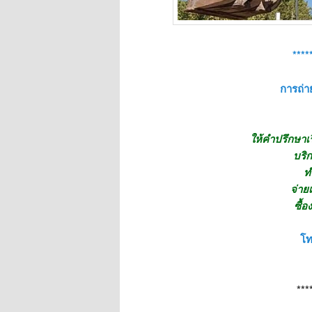
****
การถ่าย
ให้คำปรึกษาเ
บริก
ท
จ่าย
ซื้อ
โท
***