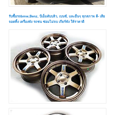
รับซื้อรถbmw,Benz, บีเอ็มดับบลิว, เบนซ์, และอื่นๆ ทุกสภาพ ดี- เสีย
จอดทิ้ง เครื่องพัง รถชน ซ่อมไม่จบ เกียร์พัง ให้ราคาดี