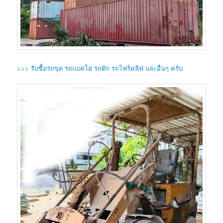
>>> รับซื้อรถขุด รถแบคโฮ รถตัก รถโฟร์คลิฟ และอื่นๆ ครับ