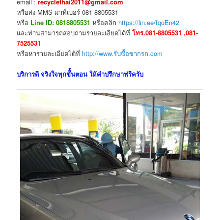
email :
recyclethai2011@gmail.com
หรือส่ง MMS มาที่เบอร์ 081-8805531
หรือ
Line ID: 0818805531
หรือคลิก
https://lin.ee/fqoEn42
และท่านสามารถสอบถามรายละเอียดได้ที่
โทร.081-8805531 ,081-
7525531
หรือหารายละเอียดได้ที่
http://www.รับซื้อซากรถ.com
บริการดี จริงใจทุกขัั้นตอน ให้คำปรึกษาฟรีครับ