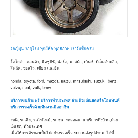
รถญี่ปุ่น รถยุโรป ทุกยี่ห้อ ทุกสภาพ เรารับซื้อครับ
โตโยต้า, ฮอนด้า, มิตซูบิชิ, ฟอร์ด, มาสด้า, เบ้นซ์, บีเอ็มดับบลิว,
โฟล์ค, วอลโว่, เซียส และอื่น
honda, toyota, ford, mazda, isuzu, mitsubishi, suzuki, benz,
volvo, seat, volk, bmw
บริการขนย้ายฟรี บริการทั่วประเทศ จ่ายด้วยเงินสดหรือโอนทันที
บริการรวดเร็วด้วยทีมงานมืออาชีพ
รถดี, รถเสีย, รถไฟไหม้, รถชน ,รถจอดนาน,บริการถึงบ้าน,ด้วย
เงินสด, ทั่วประเทศ
เพื่อให้การตีราคาเป็นไปอย่างรวดเร็ว รบกวนส่งรูปถ่ายมาได้ที่