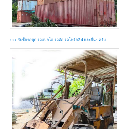
>>> รับซื้อรถขุด รถแบคโฮ รถตัก รถโฟร์คลิฟ และอื่นๆ ครับ