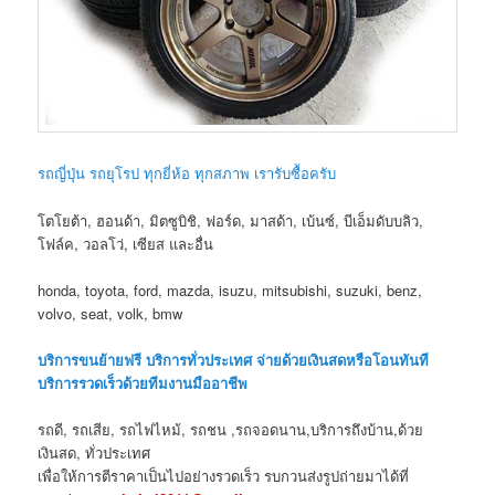
รถญี่ปุ่น รถยุโรป ทุกยี่ห้อ ทุกสภาพ เรารับซื้อครับ
โตโยต้า, ฮอนด้า, มิตซูบิชิ, ฟอร์ด, มาสด้า, เบ้นซ์, บีเอ็มดับบลิว,
โฟล์ค, วอลโว่, เซียส และอื่น
honda, toyota, ford, mazda, isuzu, mitsubishi, suzuki, benz,
volvo, seat, volk, bmw
บริการขนย้ายฟรี บริการทั่วประเทศ จ่ายด้วยเงินสดหรือโอนทันที
บริการรวดเร็วด้วยทีมงานมืออาชีพ
รถดี, รถเสีย, รถไฟไหม้, รถชน ,รถจอดนาน,บริการถึงบ้าน,ด้วย
เงินสด, ทั่วประเทศ
เพื่อให้การตีราคาเป็นไปอย่างรวดเร็ว รบกวนส่งรูปถ่ายมาได้ที่