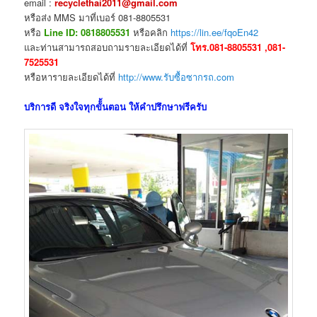
email :
recyclethai2011@gmail.com
หรือส่ง MMS มาที่เบอร์ 081-8805531
หรือ
Line ID: 0818805531
หรือคลิก
https://lin.ee/fqoEn42
และท่านสามารถสอบถามรายละเอียดได้ที่
โทร.081-8805531 ,081-
7525531
หรือหารายละเอียดได้ที่
http://www.รับซื้อซากรถ.com
บริการดี จริงใจทุกขัั้นตอน ให้คำปรึกษาฟรีครับ