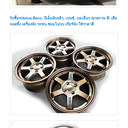
รับซื้อรถbmw,Benz, บีเอ็มดับบลิว, เบนซ์, และอื่นๆ ทุกสภาพ ดี- เสีย
จอดทิ้ง เครื่องพัง รถชน ซ่อมไม่จบ เกียร์พัง ให้ราคาดี