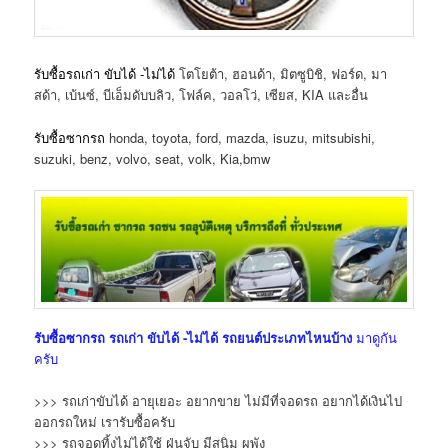
รับซื้อรถเก่า ขับได้ -ไม่ได้
โตโยต้า, ฮอนด้า, มิตซูบิชิ, ฟอร์ด, มา
สด้า, เบ้นซ์, บีเอ็มดับบลิว, โฟล์ค, วอลโว่, เซียส, KIA และอื่น
รับซื้อซากรถ
honda, toyota, ford, mazda, isuzu, mitsubishi,
suzuki, benz, volvo, seat, volk, Kia,bmw
รับซื้อซากรถ
รถเก่า ขับได้ -ไม่ได้
รถยนต์ประเภทไหนบ้าง
มาดูกัน
ครับ
>>> รถเก่าขับได้ อายุเยอะ อยากขาย ไม่มีที่จอดรถ อยากได้เงินไป
ออกรถใหม่ เรารับซื้อครับ
>>> รถจอดทิ้งไม่ได้ใช้ ฝุ่นจับ มีสนิม ผุพัง