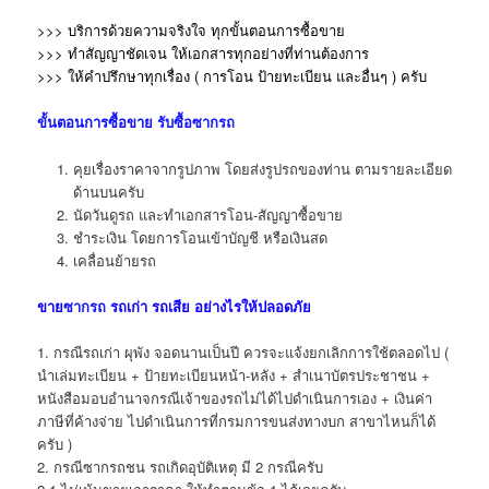
>>> บริการด้วยความจริงใจ ทุกขั้นตอนการซื้อขาย
>>> ทำสัญญาชัดเจน ให้เอกสารทุกอย่างที่ท่านต้องการ
>>> ให้คำปรึกษาทุกเรื่อง ( การโอน ป้ายทะเบียน และอื่นๆ )
ครับ
ขั้นตอนการซื้อขาย
รับซื้อซากรถ
คุยเรื่องราคาจากรูปภาพ โดยส่งรูปรถของท่าน ตามรายละเอียด
ด้านบนครับ
นัดวันดูรถ และทำเอกสารโอน-สัญญาซื้อขาย
ชำระเงิน โดยการโอนเข้าบัญชี หรือเงินสด
เคลื่อนย้ายรถ
ขาย
ซากรถ
รถเก่า รถเสีย อย่างไรให้ปลอดภัย
1. กรณีรถเก่า ผุพัง จอดนานเป็นปี ควรจะแจ้งยกเลิกการใช้ตลอดไป (
นำเล่มทะเบียน + ป้ายทะเบียนหน้า-หลัง + สำเนาบัตรประชาชน +
หนังสือมอบอำนาจกรณีเจ้าของรถไม่ได้ไปดำเนินการเอง + เงินค่า
ภาษีที่ค้างจ่าย ไปดำเนินการที่กรมการขนส่งทางบก สาขาไหนก็ได้
ครับ )
2. กรณีซากรถชน รถเกิดอุบัติเหตุ มี 2 กรณีครับ