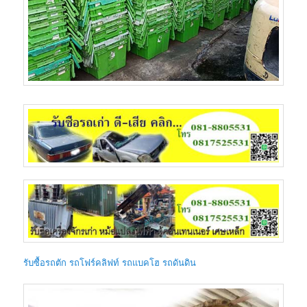
รับซื้อรถตัก รถโฟร์คลิฟท์ รถแบคโฮ รถดันดิน