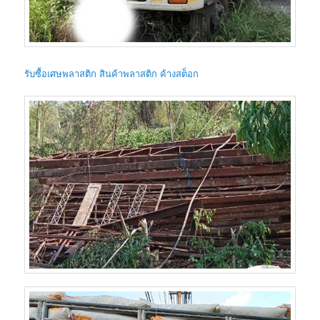
รับซื้อเศษพลาสติก สินค้าพลาสติก ค้างสต็อก