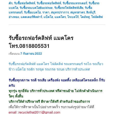
ตัก
,
รับซื้อฟอร์คลิฟท์
,
รับซื้อรถฟอร์คลิฟท์
,
รับซื้อรถแทรกเตอร์
,
รับซื้อรถ
แบคโฮ
,
รับซื้อรถแบคโฮBackhoe
,
รับซื้อรถโฟล์คลิฟท์เสีย
,
รับซื้อ
แทรกเตอร์
,
รับซื้อแบคโฮ
,
ราคา
,
สมุทรปราการ
,
สมุทรสาคร
,
สิงห์บุรี
,
อ่างทอง
,
แคตเตอร์พิลล่าร์
,
แบ็คโฮ
,
แมคโคร
,
โกเบลโก้
,
โคมัทสุ
,
โฟล์คลิฟ
รับซื้อรถฟอร์คลิฟท์ แมคโคร
โทร.0818805531
เขียนบน
7 กันยายน 2022
รับซื้อรถฟอร์คลิฟท์ แมคโคร โฟล์คลิฟ รถแทรกเตอร์ รถไถ รถเกี่ยว
ข้าว แบ็คโฮ รถตัก รถขุด
รถเกรด รถบด
บริการทั่วประเทศ
รับซื้อทุกสภาพ รถดี รถเสีย เครื่องพัง จอดทิ้ง เหลือแต่โครงเหล็ก ก็รับ
ครับ
ทุกรุ่น ทุกยี่ห้อ บริการทั่วประเทศ ฟรีค่าขนย้าย ไม่หักคำดำเนินการ
ใดๆ ทั้งสิ้น
บริการให้คำปรึกษาฟรี ตีราคาให้ฟรี สำหรับเจ้าของกิจการ
เพื่อให้การตีราคาเป็นไปอย่างรวดเร็ว รบกวนส่งรูปถ่ายมาได้ที่
email :recyclethai2011@gmail.com