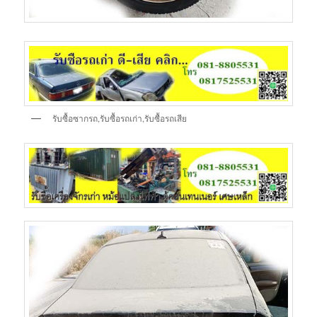
รับซื้อซากรถ,รับซื้อรถเก่า,รับซื้อรถเสีย