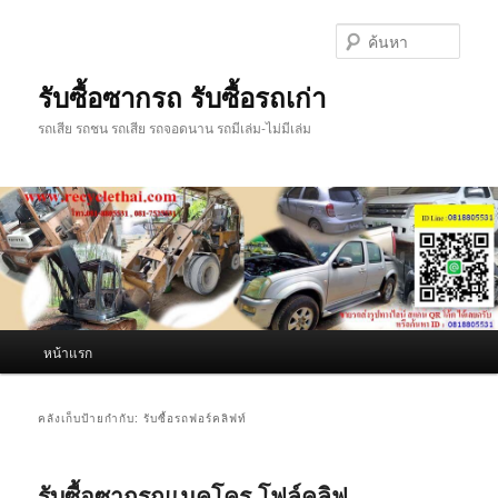
ข้าม
ข้าม
ไป
ไป
ค้นหา
ยัง
บทความ
เนื้อหา
รอง
รับซื้อซากรถ รับซื้อรถเก่า
หลัก
รถเสีย รถชน รถเสีย รถจอดนาน รถมีเล่ม-ไม่มีเล่ม
เมนู
หน้าแรก
หลัก
คลังเก็บป้ายกำกับ:
รับซื้อรถฟอร์คลิฟท์
รับซื้อซากรถแมคโคร โฟล์คลิฟ