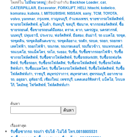
โพสท์ใน
ไม่มีหมวดหมู่
|
ติดป้ายกำกับ
Backhoe Loader
,
cat
,
CATERPILLAR
,
Excavator
,
FORKLIFT
,
HELI
,
hitachi
,
kobelco
,
komatsu
,
kubota
,
l
,
MITSUBISHI
,
NISSAN
,
sany
,
TCM
,
TOYOTA
,
volvo
,
yanmar
,
กรุงเทพ
,
กาญจนบุรี
,
กำแพงเพชร
,
ขายซากรถโฟล์คลิฟท์
,
ขายรถโฟล์คลิฟท์
,
คูโบต้า
,
จันทบุรี
,
ชลบุรี
,
ชัยนาท
,
ซากรถฟอร์คลิฟท์
,
ซื้อ
ขายรถยนต์
,
ซื้อขายรถยนต์มือสอง
,
ตราด
,
ตาก
,
นครปฐม
,
นครสวรรค์
,
นนทบุรี
,
ปทุมธานี
,
ประจวบ
,
ฟอร์คลิฟท์
,
มือสอง
,
ยันม่าร์
,
รถ แบคโฮ
,
รถขุด
,
รถขุดดิน
,
รถขุดล้อตีนตะขาบ
,
รถขุดล้อยาง
,
รถตัก
,
รถบด
,
รถยก
,
รถยกพา
เลทไฟฟ้า
,
รถยกไฟฟ้า
,
รถเกรด
,
รถเกรดเดอร์
,
รถเกี่ยวข้าว
,
รถแทรกเตอร์
,
รถแบคโฮ
,
รถแม็คโคร
,
รถไถ
,
ระยอง
,
รับซื้อ
,
รับซื้อซากรถยกไฟฟ้า
,
รับซื้อ
ซากรถโฟล์คลิฟท์
,
รับซื้อซากโฟล์คลิฟท์
,
รับซื้อรถforklift
,
รับซื้อรถฟอร์ค
ลิฟท์
,
รับซื้อรถยก
,
รับซื้อรถโฟล์คลิฟ
,
รับซื้อรถโฟล์คลิฟท์
,
รับซื้อรถโฟล์ค
ลิฟท์เก่า
,
รับซื้อแมคโคร
,
รับซื้อโครงรถโฟล์คลิฟท์
,
รับซื้อโฟล์คลิฟท์
,
รับซื้อ
โฟล์คลิฟท์เก่า
,
ราชบุรี
,
สมุทรปราการ
,
สมุทรสาคร
,
สุพรรณบุรี
,
อยากขาย
รถ
,
อยุธยา
,
อุทัยธานี
,
เชียงใหม่
,
เพชรบุรี
,
แคตเตอร์พิลล่าร์
,
แบ็คโฮ
,
โกเบล
โก้
,
โคมัทสุ
,
โฟร์คลิฟท์
,
โฟล์คลิฟท์เก่า
ค้นหา
ค้นหา
เรื่องล่าสุด
รับซื้อซากรถ รถเก่า ขับได้ -ไม่ได้ โทร.0818805531