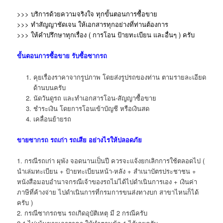
>>> บริการด้วยความจริงใจ ทุกขั้นตอนการซื้อขาย
>>> ทำสัญญาชัดเจน ให้เอกสารทุกอย่างที่ท่านต้องการ
>>> ให้คำปรึกษาทุกเรื่อง ( การโอน ป้ายทะเบียน และอื่นๆ )
ครับ
ขั้นตอนการซื้อขาย
รับซื้อซากรถ
คุยเรื่องราคาจากรูปภาพ โดยส่งรูปรถของท่าน ตามรายละเอียด
ด้านบนครับ
นัดวันดูรถ และทำเอกสารโอน-สัญญาซื้อขาย
ชำระเงิน โดยการโอนเข้าบัญชี หรือเงินสด
เคลื่อนย้ายรถ
ขาย
ซากรถ
รถเก่า รถเสีย อย่างไรให้ปลอดภัย
1. กรณีรถเก่า ผุพัง จอดนานเป็นปี ควรจะแจ้งยกเลิกการใช้ตลอดไป (
นำเล่มทะเบียน + ป้ายทะเบียนหน้า-หลัง + สำเนาบัตรประชาชน +
หนังสือมอบอำนาจกรณีเจ้าของรถไม่ได้ไปดำเนินการเอง + เงินค่า
ภาษีที่ค้างจ่าย ไปดำเนินการที่กรมการขนส่งทางบก สาขาไหนก็ได้
ครับ )
2. กรณีซากรถชน รถเกิดอุบัติเหตุ มี 2 กรณีครับ