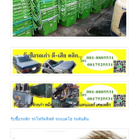
รับซื้อรถตัก รถโฟร์คลิฟท์ รถแบคโฮ รถดันดิน