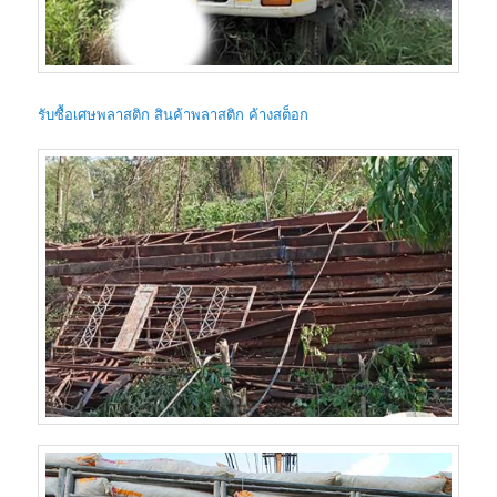
รับซื้อเศษพลาสติก สินค้าพลาสติก ค้างสต็อก