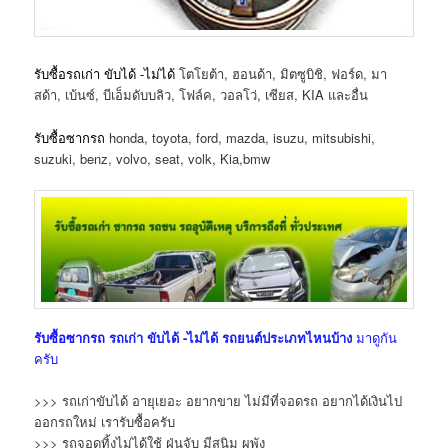
รับซื้อรถเก่า ขับได้ -ไม่ได้
โตโยต้า, ฮอนด้า, มิตซูบิชิ, ฟอร์ด, มา
สด้า, เบ้นซ์, บีเอ็มดับบลิว, โฟล์ค, วอลโว่, เซียส, KIA และอื่น
รับซื้อซากรถ
honda, toyota, ford, mazda, isuzu, mitsubishi,
suzuki, benz, volvo, seat, volk, Kia,bmw
รับซื้อซากรถ
รถเก่า ขับได้ -ไม่ได้
รถยนต์ประเภทไหนบ้าง
มาดูกัน
ครับ
>>> รถเก่าขับได้ อายุเยอะ อยากขาย ไม่มีที่จอดรถ อยากได้เงินไป
ออกรถใหม่ เรารับซื้อครับ
>>> รถจอดทิ้งไม่ได้ใช้ ฝุ่นจับ มีสนิม ผุพัง