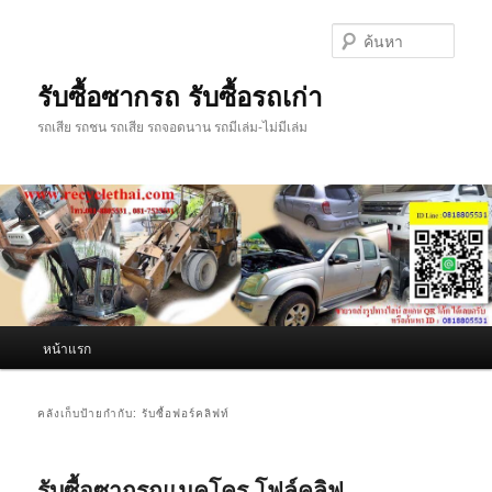
ข้าม
ข้าม
ไป
ไป
ค้นหา
ยัง
บทความ
เนื้อหา
รอง
รับซื้อซากรถ รับซื้อรถเก่า
หลัก
รถเสีย รถชน รถเสีย รถจอดนาน รถมีเล่ม-ไม่มีเล่ม
เมนู
หน้าแรก
หลัก
คลังเก็บป้ายกำกับ:
รับซื้อฟอร์คลิฟท์
รับซื้อซากรถแมคโคร โฟล์คลิฟ