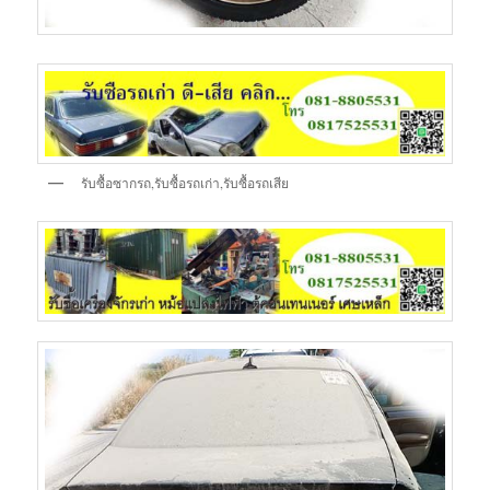
รับซื้อซากรถ,รับซื้อรถเก่า,รับซื้อรถเสีย