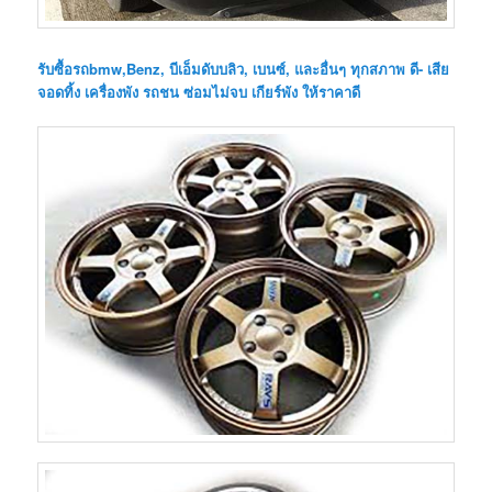
รับซื้อรถbmw,Benz, บีเอ็มดับบลิว, เบนซ์, และอื่นๆ ทุกสภาพ ดี- เสีย
จอดทิ้ง เครื่องพัง รถชน ซ่อมไม่จบ เกียร์พัง ให้ราคาดี