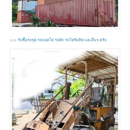
>>> รับซื้อรถขุด รถแบคโฮ รถตัก รถโฟร์คลิฟ และอื่นๆ ครับ