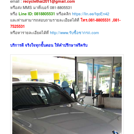
email :
recyclethai2011@gmail.com
หรือส่ง MMS มาที่เบอร์ 081-8805531
หรือ
Line ID: 0818805531
หรือคลิก
https://lin.ee/fqoEn42
และท่านสามารถสอบถามรายละเอียดได้ที่
โทร.081-8805531 ,081-
7525531
หรือหารายละเอียดได้ที่
http://www.รับซื้อซากรถ.com
บริการดี จริงใจทุกขัั้นตอน ให้คำปรึกษาฟรีครับ