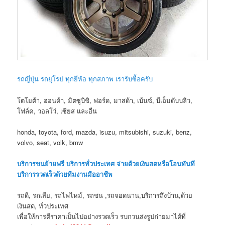
รถญี่ปุ่น รถยุโรป ทุกยี่ห้อ ทุกสภาพ เรารับซื้อครับ
โตโยต้า, ฮอนด้า, มิตซูบิชิ, ฟอร์ด, มาสด้า, เบ้นซ์, บีเอ็มดับบลิว,
โฟล์ค, วอลโว่, เซียส และอื่น
honda, toyota, ford, mazda, isuzu, mitsubishi, suzuki, benz,
volvo, seat, volk, bmw
บริการขนย้ายฟรี บริการทั่วประเทศ จ่ายด้วยเงินสดหรือโอนทันที
บริการรวดเร็วด้วยทีมงานมืออาชีพ
รถดี, รถเสีย, รถไฟไหม้, รถชน ,รถจอดนาน,บริการถึงบ้าน,ด้วย
เงินสด, ทั่วประเทศ
เพื่อให้การตีราคาเป็นไปอย่างรวดเร็ว รบกวนส่งรูปถ่ายมาได้ที่