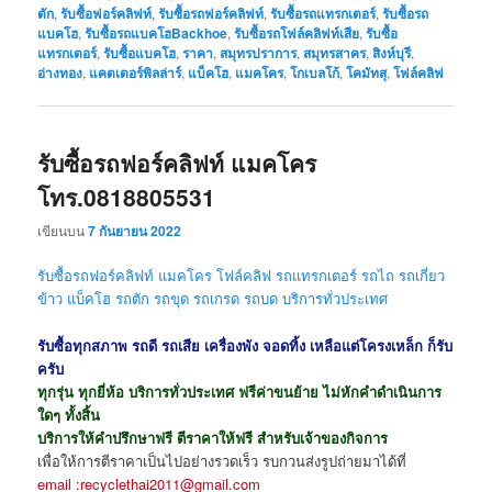
ตัก
,
รับซื้อฟอร์คลิฟท์
,
รับซื้อรถฟอร์คลิฟท์
,
รับซื้อรถแทรกเตอร์
,
รับซื้อรถ
แบคโฮ
,
รับซื้อรถแบคโฮBackhoe
,
รับซื้อรถโฟล์คลิฟท์เสีย
,
รับซื้อ
แทรกเตอร์
,
รับซื้อแบคโฮ
,
ราคา
,
สมุทรปราการ
,
สมุทรสาคร
,
สิงห์บุรี
,
อ่างทอง
,
แคตเตอร์พิลล่าร์
,
แบ็คโฮ
,
แมคโคร
,
โกเบลโก้
,
โคมัทสุ
,
โฟล์คลิฟ
รับซื้อรถฟอร์คลิฟท์ แมคโคร
โทร.0818805531
เขียนบน
7 กันยายน 2022
รับซื้อรถฟอร์คลิฟท์ แมคโคร โฟล์คลิฟ รถแทรกเตอร์ รถไถ รถเกี่ยว
ข้าว แบ็คโฮ รถตัก รถขุด
รถเกรด รถบด
บริการทั่วประเทศ
รับซื้อทุกสภาพ รถดี รถเสีย เครื่องพัง จอดทิ้ง เหลือแต่โครงเหล็ก ก็รับ
ครับ
ทุกรุ่น ทุกยี่ห้อ บริการทั่วประเทศ ฟรีค่าขนย้าย ไม่หักคำดำเนินการ
ใดๆ ทั้งสิ้น
บริการให้คำปรึกษาฟรี ตีราคาให้ฟรี สำหรับเจ้าของกิจการ
เพื่อให้การตีราคาเป็นไปอย่างรวดเร็ว รบกวนส่งรูปถ่ายมาได้ที่
email :recyclethai2011@gmail.com