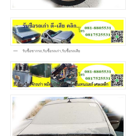
รับซื้อซากรถ,รับซื้อรถเก่า,รับซื้อรถเสีย