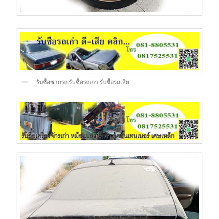
รับซื้อซากรถ,รับซื้อรถเก่า,รับซื้อรถเสีย