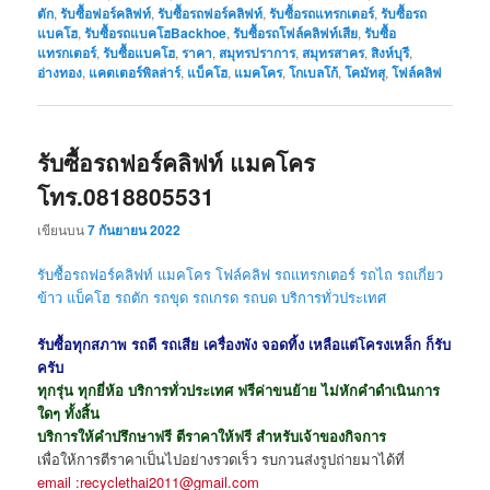
ตัก
,
รับซื้อฟอร์คลิฟท์
,
รับซื้อรถฟอร์คลิฟท์
,
รับซื้อรถแทรกเตอร์
,
รับซื้อรถ
แบคโฮ
,
รับซื้อรถแบคโฮBackhoe
,
รับซื้อรถโฟล์คลิฟท์เสีย
,
รับซื้อ
แทรกเตอร์
,
รับซื้อแบคโฮ
,
ราคา
,
สมุทรปราการ
,
สมุทรสาคร
,
สิงห์บุรี
,
อ่างทอง
,
แคตเตอร์พิลล่าร์
,
แบ็คโฮ
,
แมคโคร
,
โกเบลโก้
,
โคมัทสุ
,
โฟล์คลิฟ
รับซื้อรถฟอร์คลิฟท์ แมคโคร
โทร.0818805531
เขียนบน
7 กันยายน 2022
รับซื้อรถฟอร์คลิฟท์ แมคโคร โฟล์คลิฟ รถแทรกเตอร์ รถไถ รถเกี่ยว
ข้าว แบ็คโฮ รถตัก รถขุด
รถเกรด รถบด
บริการทั่วประเทศ
รับซื้อทุกสภาพ รถดี รถเสีย เครื่องพัง จอดทิ้ง เหลือแต่โครงเหล็ก ก็รับ
ครับ
ทุกรุ่น ทุกยี่ห้อ บริการทั่วประเทศ ฟรีค่าขนย้าย ไม่หักคำดำเนินการ
ใดๆ ทั้งสิ้น
บริการให้คำปรึกษาฟรี ตีราคาให้ฟรี สำหรับเจ้าของกิจการ
เพื่อให้การตีราคาเป็นไปอย่างรวดเร็ว รบกวนส่งรูปถ่ายมาได้ที่
email :recyclethai2011@gmail.com