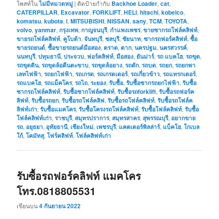
โพสท์ใน
ไม่มีหมวดหมู่
|
ติดป้ายกำกับ
Backhoe Loader
,
cat
,
CATERPILLAR
,
Excavator
,
FORKLIFT
,
HELI
,
hitachi
,
kobelco
,
komatsu
,
kubota
,
l
,
MITSUBISHI
,
NISSAN
,
sany
,
TCM
,
TOYOTA
,
volvo
,
yanmar
,
กรุงเทพ
,
กาญจนบุรี
,
กำแพงเพชร
,
ขายซากรถโฟล์คลิฟท์
,
ขายรถโฟล์คลิฟท์
,
คูโบต้า
,
จันทบุรี
,
ชลบุรี
,
ชัยนาท
,
ซากรถฟอร์คลิฟท์
,
ซื้อ
ขายรถยนต์
,
ซื้อขายรถยนต์มือสอง
,
ตราด
,
ตาก
,
นครปฐม
,
นครสวรรค์
,
นนทบุรี
,
ปทุมธานี
,
ประจวบ
,
ฟอร์คลิฟท์
,
มือสอง
,
ยันม่าร์
,
รถ แบคโฮ
,
รถขุด
,
รถขุดดิน
,
รถขุดล้อตีนตะขาบ
,
รถขุดล้อยาง
,
รถตัก
,
รถบด
,
รถยก
,
รถยกพา
เลทไฟฟ้า
,
รถยกไฟฟ้า
,
รถเกรด
,
รถเกรดเดอร์
,
รถเกี่ยวข้าว
,
รถแทรกเตอร์
,
รถแบคโฮ
,
รถแม็คโคร
,
รถไถ
,
ระยอง
,
รับซื้อ
,
รับซื้อซากรถยกไฟฟ้า
,
รับซื้อ
ซากรถโฟล์คลิฟท์
,
รับซื้อซากโฟล์คลิฟท์
,
รับซื้อรถforklift
,
รับซื้อรถฟอร์ค
ลิฟท์
,
รับซื้อรถยก
,
รับซื้อรถโฟล์คลิฟ
,
รับซื้อรถโฟล์คลิฟท์
,
รับซื้อรถโฟล์ค
ลิฟท์เก่า
,
รับซื้อแมคโคร
,
รับซื้อโครงรถโฟล์คลิฟท์
,
รับซื้อโฟล์คลิฟท์
,
รับซื้อ
โฟล์คลิฟท์เก่า
,
ราชบุรี
,
สมุทรปราการ
,
สมุทรสาคร
,
สุพรรณบุรี
,
อยากขาย
รถ
,
อยุธยา
,
อุทัยธานี
,
เชียงใหม่
,
เพชรบุรี
,
แคตเตอร์พิลล่าร์
,
แบ็คโฮ
,
โกเบล
โก้
,
โคมัทสุ
,
โฟร์คลิฟท์
,
โฟล์คลิฟท์เก่า
รับซื้อรถฟอร์คลิฟท์ แมคโคร
โทร.0818805531
เขียนบน
4 กันยายน 2022