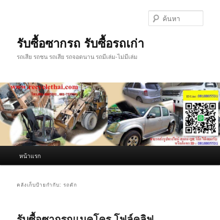
ข้าม
ข้าม
ไป
ไป
ค้นหา
ยัง
บทความ
เนื้อหา
รอง
รับซื้อซากรถ รับซื้อรถเก่า
หลัก
รถเสีย รถชน รถเสีย รถจอดนาน รถมีเล่ม-ไม่มีเล่ม
เมนู
หน้าแรก
หลัก
คลังเก็บป้ายกำกับ:
รถตัก
รับซื้อซากรถแมคโคร โฟล์คลิฟ