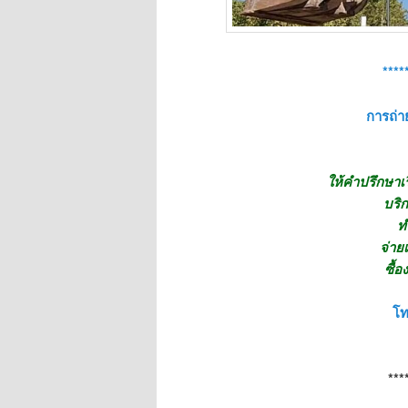
****
การถ่าย
ให้คำปรึกษาเ
บริก
ท
จ่าย
ซื้อ
โท
***