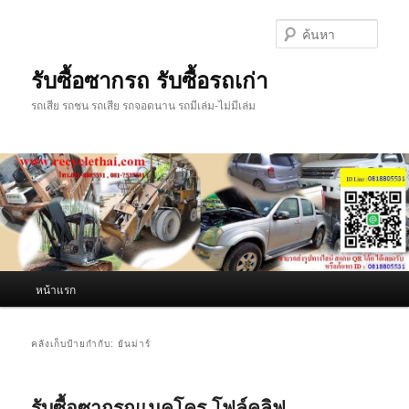
ข้าม
ข้าม
ไป
ไป
ค้นหา
ยัง
บทความ
เนื้อหา
รอง
รับซื้อซากรถ รับซื้อรถเก่า
หลัก
รถเสีย รถชน รถเสีย รถจอดนาน รถมีเล่ม-ไม่มีเล่ม
เมนู
หน้าแรก
หลัก
คลังเก็บป้ายกำกับ:
ยันม่าร์
รับซื้อซากรถแมคโคร โฟล์คลิฟ