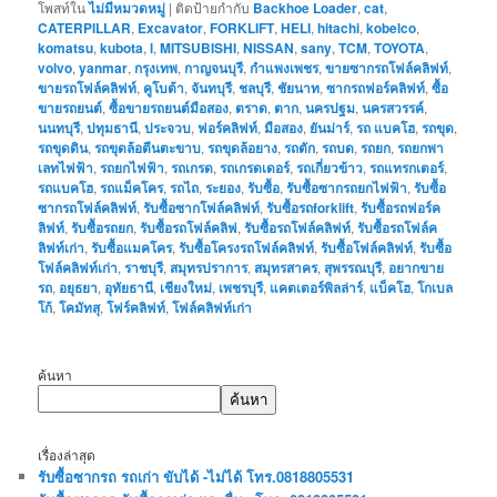
โพสท์ใน
ไม่มีหมวดหมู่
|
ติดป้ายกำกับ
Backhoe Loader
,
cat
,
CATERPILLAR
,
Excavator
,
FORKLIFT
,
HELI
,
hitachi
,
kobelco
,
komatsu
,
kubota
,
l
,
MITSUBISHI
,
NISSAN
,
sany
,
TCM
,
TOYOTA
,
volvo
,
yanmar
,
กรุงเทพ
,
กาญจนบุรี
,
กำแพงเพชร
,
ขายซากรถโฟล์คลิฟท์
,
ขายรถโฟล์คลิฟท์
,
คูโบต้า
,
จันทบุรี
,
ชลบุรี
,
ชัยนาท
,
ซากรถฟอร์คลิฟท์
,
ซื้อ
ขายรถยนต์
,
ซื้อขายรถยนต์มือสอง
,
ตราด
,
ตาก
,
นครปฐม
,
นครสวรรค์
,
นนทบุรี
,
ปทุมธานี
,
ประจวบ
,
ฟอร์คลิฟท์
,
มือสอง
,
ยันม่าร์
,
รถ แบคโฮ
,
รถขุด
,
รถขุดดิน
,
รถขุดล้อตีนตะขาบ
,
รถขุดล้อยาง
,
รถตัก
,
รถบด
,
รถยก
,
รถยกพา
เลทไฟฟ้า
,
รถยกไฟฟ้า
,
รถเกรด
,
รถเกรดเดอร์
,
รถเกี่ยวข้าว
,
รถแทรกเตอร์
,
รถแบคโฮ
,
รถแม็คโคร
,
รถไถ
,
ระยอง
,
รับซื้อ
,
รับซื้อซากรถยกไฟฟ้า
,
รับซื้อ
ซากรถโฟล์คลิฟท์
,
รับซื้อซากโฟล์คลิฟท์
,
รับซื้อรถforklift
,
รับซื้อรถฟอร์ค
ลิฟท์
,
รับซื้อรถยก
,
รับซื้อรถโฟล์คลิฟ
,
รับซื้อรถโฟล์คลิฟท์
,
รับซื้อรถโฟล์ค
ลิฟท์เก่า
,
รับซื้อแมคโคร
,
รับซื้อโครงรถโฟล์คลิฟท์
,
รับซื้อโฟล์คลิฟท์
,
รับซื้อ
โฟล์คลิฟท์เก่า
,
ราชบุรี
,
สมุทรปราการ
,
สมุทรสาคร
,
สุพรรณบุรี
,
อยากขาย
รถ
,
อยุธยา
,
อุทัยธานี
,
เชียงใหม่
,
เพชรบุรี
,
แคตเตอร์พิลล่าร์
,
แบ็คโฮ
,
โกเบล
โก้
,
โคมัทสุ
,
โฟร์คลิฟท์
,
โฟล์คลิฟท์เก่า
ค้นหา
ค้นหา
เรื่องล่าสุด
รับซื้อซากรถ รถเก่า ขับได้ -ไม่ได้ โทร.0818805531