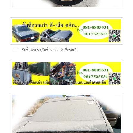
รับซื้อซากรถ,รับซื้อรถเก่า,รับซื้อรถเสีย