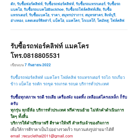
ตัก
,
รับซื้อฟอร์คลิฟท์
,
รับซื้อรถฟอร์คลิฟท์
,
รับซื้อรถแทรกเตอร์
,
รับซื้อรถ
แบคโฮ
,
รับซื้อรถแบคโฮBackhoe
,
รับซื้อรถโฟล์คลิฟท์เสีย
,
รับซื้อ
แทรกเตอร์
,
รับซื้อแบคโฮ
,
ราคา
,
สมุทรปราการ
,
สมุทรสาคร
,
สิงห์บุรี
,
อ่างทอง
,
แคตเตอร์พิลล่าร์
,
แบ็คโฮ
,
แมคโคร
,
โกเบลโก้
,
โคมัทสุ
,
โฟล์คลิฟ
รับซื้อรถฟอร์คลิฟท์ แมคโคร
โทร.0818805531
เขียนบน
7 กันยายน 2022
รับซื้อรถฟอร์คลิฟท์ แมคโคร โฟล์คลิฟ รถแทรกเตอร์ รถไถ รถเกี่ยว
ข้าว แบ็คโฮ รถตัก รถขุด
รถเกรด รถบด
บริการทั่วประเทศ
รับซื้อทุกสภาพ รถดี รถเสีย เครื่องพัง จอดทิ้ง เหลือแต่โครงเหล็ก ก็รับ
ครับ
ทุกรุ่น ทุกยี่ห้อ บริการทั่วประเทศ ฟรีค่าขนย้าย ไม่หักคำดำเนินการ
ใดๆ ทั้งสิ้น
บริการให้คำปรึกษาฟรี ตีราคาให้ฟรี สำหรับเจ้าของกิจการ
เพื่อให้การตีราคาเป็นไปอย่างรวดเร็ว รบกวนส่งรูปถ่ายมาได้ที่
email :recyclethai2011@gmail.com