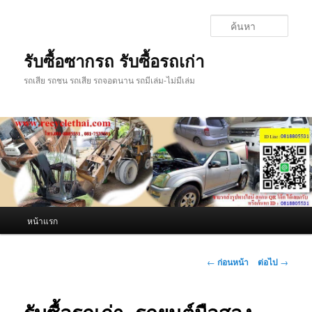
ข้าม
ไป
ค้นหา
ยัง
เนื้อหา
รับซื้อซากรถ รับซื้อรถเก่า
หลัก
รถเสีย รถชน รถเสีย รถจอดนาน รถมีเล่ม-ไม่มีเล่ม
เมนู
หน้าแรก
หลัก
เมนู
←
ก่อนหน้า
ต่อไป
→
นำทาง
เรื่อง