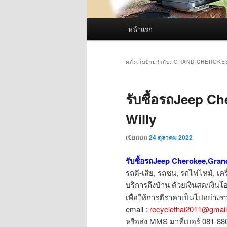
เมนู
หน้าแรก
หลัก
คลังเก็บป้ายกำกับ:
GRAND CHEROKE
รับซื้อรถJeep C
Willy
เขียนบน
24 ตุลาคม 2022
รับซื้อรถJeep Cherokee,Grand
รถดี-เสีย, รถชน, รถไฟไหม้, เค
บริการถึงบ้าน ด้วยเงินสด/เงินโอ
เพื่อให้การตีราคาเป็นไปอย่างรว
email :
recyclethai2011@gmai
หรือส่ง MMS มาที่เบอร์ 081-8