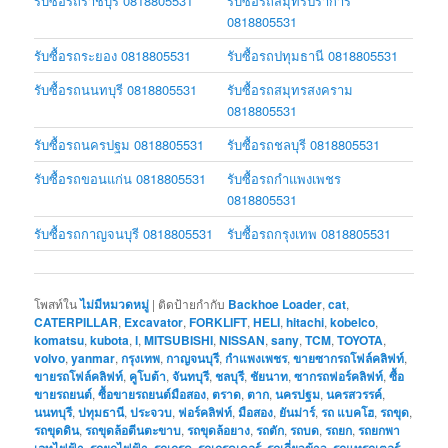
รับซื้อรถราชบุรี 0818805531
รับซื้อรถสมุทรปราการ
0818805531
รับซื้อรถระยอง 0818805531
รับซื้อรถปทุมธานี 0818805531
รับซื้อรถนนทบุรี 0818805531
รับซื้อรถสมุทรสงคราม
0818805531
รับซื้อรถนครปฐม 0818805531
รับซื้อรถชลบุรี 0818805531
รับซื้อรถขอนแก่น 0818805531
รับซื้อรถกำแพงเพชร
0818805531
รับซื้อรถกาญจนบุรี 0818805531
รับซื้อรถกรุงเทพ 0818805531
โพสท์ใน
ไม่มีหมวดหมู่
|
ติดป้ายกำกับ
Backhoe Loader
,
cat
,
CATERPILLAR
,
Excavator
,
FORKLIFT
,
HELI
,
hitachi
,
kobelco
,
komatsu
,
kubota
,
l
,
MITSUBISHI
,
NISSAN
,
sany
,
TCM
,
TOYOTA
,
volvo
,
yanmar
,
กรุงเทพ
,
กาญจนบุรี
,
กำแพงเพชร
,
ขายซากรถโฟล์คลิฟท์
,
ขายรถโฟล์คลิฟท์
,
คูโบต้า
,
จันทบุรี
,
ชลบุรี
,
ชัยนาท
,
ซากรถฟอร์คลิฟท์
,
ซื้อ
ขายรถยนต์
,
ซื้อขายรถยนต์มือสอง
,
ตราด
,
ตาก
,
นครปฐม
,
นครสวรรค์
,
นนทบุรี
,
ปทุมธานี
,
ประจวบ
,
ฟอร์คลิฟท์
,
มือสอง
,
ยันม่าร์
,
รถ แบคโฮ
,
รถขุด
,
รถขุดดิน
,
รถขุดล้อตีนตะขาบ
,
รถขุดล้อยาง
,
รถตัก
,
รถบด
,
รถยก
,
รถยกพา
เลทไฟฟ้า
,
รถยกไฟฟ้า
,
รถเกรด
,
รถเกรดเดอร์
,
รถเกี่ยวข้าว
,
รถแทรกเตอร์
,