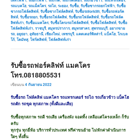
รถแบคโฮ
,
รถแม็คโคร
,
รถไถ
,
ระยอง
,
รับซื้อ
,
รับซื้อซากรถยกไฟฟ้า
,
รับซื้อ
ซากรถโฟล์คลิฟท์
,
รับซื้อซากโฟล์คลิฟท์
,
รับซื้อรถforklift
,
รับซื้อรถฟอร์ค
ลิฟท์
,
รับซื้อรถยก
,
รับซื้อรถโฟล์คลิฟ
,
รับซื้อรถโฟล์คลิฟท์
,
รับซื้อรถโฟล์ค
ลิฟท์เก่า
,
รับซื้อแมคโคร
,
รับซื้อโครงรถโฟล์คลิฟท์
,
รับซื้อโฟล์คลิฟท์
,
รับซื้อ
โฟล์คลิฟท์เก่า
,
ราชบุรี
,
สมุทรปราการ
,
สมุทรสาคร
,
สุพรรณบุรี
,
อยากขาย
รถ
,
อยุธยา
,
อุทัยธานี
,
เชียงใหม่
,
เพชรบุรี
,
แคตเตอร์พิลล่าร์
,
แบ็คโฮ
,
โกเบล
โก้
,
โคมัทสุ
,
โฟร์คลิฟท์
,
โฟล์คลิฟท์เก่า
รับซื้อรถฟอร์คลิฟท์ แมคโคร
โทร.0818805531
เขียนบน
4 กันยายน 2022
รับซื้อรถ โฟล์คลิฟ แมคโคร รถแทรกเตอร์ รถไถ รถเกี่ยวข้าว แบ็คโฮ
รถตัก รถขุด ทุกสภาพ (ทั้งดีและเสีย)
รับซื้อทุกสภาพ รถดี รถเสีย เครื่องพัง จอดทิ้ง เหลือแต่โครงเหล็ก ก็รับ
ครับ
ทุกรุ่น ทุกยี่ห้อ บริการทั่วประเทศ ฟรีค่าขนย้าย ไม่หักค่าดำเนินการ
ใดๆ ทั้งสิ้น