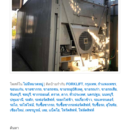
โพสท์ใน
ไม่มีหมวดหมู่
|
ติดป้ายกำกับ
FORKLIFT
,
กรุงเทพ
,
กำแพงเพชร
,
ขอนแก่น
,
ขายซากรถ
,
ขายรถชน
,
ขายรถอุบัติเหตุ
,
ขายรถเก่า
,
ขายรถเสีย
,
จันทบุรี
,
ชลบุรี
,
ซากรถยนต์
,
ตราด
,
ตาก
,
ทั่วประเทศ
,
นครปฐม
,
นนทบุรี
,
ปทุมธานี
,
รถตัก
,
รถฟอร์คลิฟท์
,
รถยกไฟฟ้า
,
รถเกี่ยวข้าว
,
รถแทรกเตอร์
,
รถไถ
,
รถไฟไฟม้
,
รับซื้อซากรถ
,
รับซื้อซากรถฟอร์คลิฟท์
,
รับซื้อรถ
,
สุโขทัย
,
เชียงใหม่
,
เพชรบูรณ์
,
เลย
,
แบ็คโฮ
,
โฟร์คลิฟท์
,
โฟล์คลิฟท์
ค้นหา