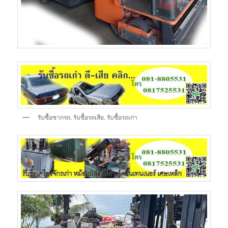
รับซื้อซากรถ, รับซื้อรถเสีย, รับซื้อรถเก่า