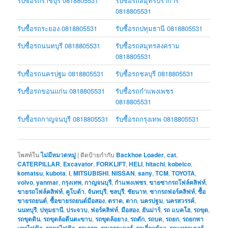
รับซื้อรถราชบุรี 0818805531
รับซื้อรถสมุทรปราการ
0818805531
รับซื้อรถระยอง 0818805531
รับซื้อรถปทุมธานี 0818805531
รับซื้อรถนนทบุรี 0818805531
รับซื้อรถสมุทรสงคราม
0818805531
รับซื้อรถนครปฐม 0818805531
รับซื้อรถชลบุรี 0818805531
รับซื้อรถขอนแก่น 0818805531
รับซื้อรถกำแพงเพชร
0818805531
รับซื้อรถกาญจนบุรี 0818805531
รับซื้อรถกรุงเทพ 0818805531
โพสท์ใน
ไม่มีหมวดหมู่
|
ติดป้ายกำกับ
Backhoe Loader
,
cat
,
CATERPILLAR
,
Excavator
,
FORKLIFT
,
HELI
,
hitachi
,
kobelco
,
komatsu
,
kubota
,
l
,
MITSUBISHI
,
NISSAN
,
sany
,
TCM
,
TOYOTA
,
volvo
,
yanmar
,
กรุงเทพ
,
กาญจนบุรี
,
กำแพงเพชร
,
ขายซากรถโฟล์คลิฟท์
,
ขายรถโฟล์คลิฟท์
,
คูโบต้า
,
จันทบุรี
,
ชลบุรี
,
ชัยนาท
,
ซากรถฟอร์คลิฟท์
,
ซื้อ
ขายรถยนต์
,
ซื้อขายรถยนต์มือสอง
,
ตราด
,
ตาก
,
นครปฐม
,
นครสวรรค์
,
นนทบุรี
,
ปทุมธานี
,
ประจวบ
,
ฟอร์คลิฟท์
,
มือสอง
,
ยันม่าร์
,
รถ แบคโฮ
,
รถขุด
,
รถขุดดิน
,
รถขุดล้อตีนตะขาบ
,
รถขุดล้อยาง
,
รถตัก
,
รถบด
,
รถยก
,
รถยกพา
เลทไฟฟ้า
,
รถยกไฟฟ้า
,
รถเกรด
,
รถเกรดเดอร์
,
รถเกี่ยวข้าว
,
รถแทรกเตอร์
,