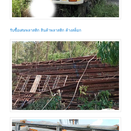
รับซื้อเศษพลาสติก สินค้าพลาสติก ค้างสต็อก