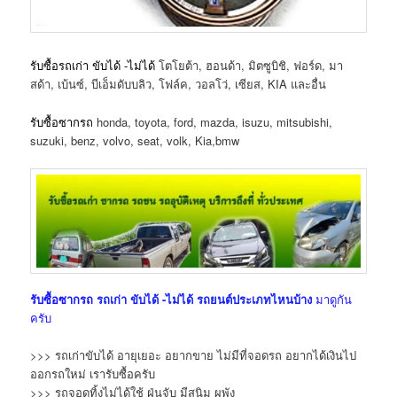
รับซื้อรถเก่า ขับได้ -ไม่ได้
โตโยต้า, ฮอนด้า, มิตซูบิชิ, ฟอร์ด, มา
สด้า, เบ้นซ์, บีเอ็มดับบลิว, โฟล์ค, วอลโว่, เซียส, KIA และอื่น
รับซื้อซากรถ
honda, toyota, ford, mazda, isuzu, mitsubishi,
suzuki, benz, volvo, seat, volk, Kia,bmw
รับซื้อซากรถ
รถเก่า ขับได้ -ไม่ได้
รถยนต์ประเภทไหนบ้าง
มาดูกัน
ครับ
>>> รถเก่าขับได้ อายุเยอะ อยากขาย ไม่มีที่จอดรถ อยากได้เงินไป
ออกรถใหม่ เรารับซื้อครับ
>>> รถจอดทิ้งไม่ได้ใช้ ฝุ่นจับ มีสนิม ผุพัง