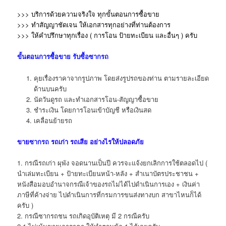
>>> บริการด้วยความจริงใจ ทุกขั้นตอนการซื้อขาย
>>> ทำสัญญาชัดเจน ให้เอกสารทุกอย่างที่ท่านต้องการ
>>> ให้คำปรึกษาทุกเรื่อง ( การโอน ป้ายทะเบียน และอื่นๆ )
ครับ
ขั้นตอนการซื้อขาย
รับซื้อซากรถ
คุยเรื่องราคาจากรูปภาพ โดยส่งรูปรถของท่าน ตามรายละเอียด
ด้านบนครับ
นัดวันดูรถ และทำเอกสารโอน-สัญญาซื้อขาย
ชำระเงิน โดยการโอนเข้าบัญชี หรือเงินสด
เคลื่อนย้ายรถ
ขาย
ซากรถ
รถเก่า รถเสีย อย่างไรให้ปลอดภัย
1. กรณีรถเก่า ผุพัง จอดนานเป็นปี ควรจะแจ้งยกเลิกการใช้ตลอดไป (
นำเล่มทะเบียน + ป้ายทะเบียนหน้า-หลัง + สำเนาบัตรประชาชน +
หนังสือมอบอำนาจกรณีเจ้าของรถไม่ได้ไปดำเนินการเอง + เงินค่า
ภาษีที่ค้างจ่าย ไปดำเนินการที่กรมการขนส่งทางบก สาขาไหนก็ได้
ครับ )
2. กรณีซากรถชน รถเกิดอุบัติเหตุ มี 2 กรณีครับ