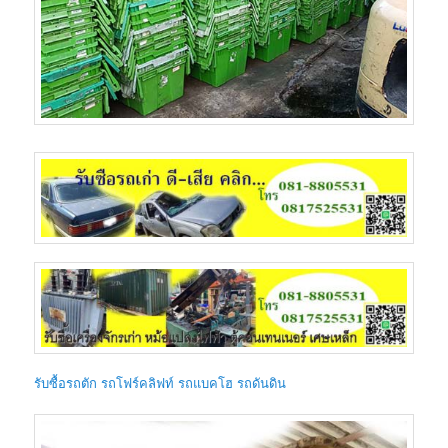
รับซื้อรถตัก รถโฟร์คลิฟท์ รถแบคโฮ รถดันดิน