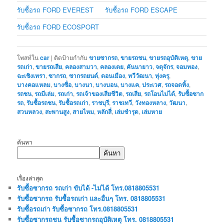
รับซื้อรถ FORD EVEREST
รับซื้อรถ FORD ESCAPE
รับซื้อรถ FORD ECOSPORT
โพสท์ใน
car
|
ติดป้ายกำกับ
ขายซากรถ
,
ขายรถชน
,
ขายรถอุบัติเหตุ
,
ขาย
รถเก่า
,
ขายรถเสีย
,
คลองสามวา
,
คลองเตย
,
คันนายาว
,
จตุจักร
,
จอมทอง
,
ฉะเชิงเทรา
,
ซากรถ
,
ซากรถยนต์
,
ดอนเมือง
,
ทวีวัฒนา
,
ทุ่งครุ
,
บางคอแหลม
,
บางซื่อ
,
บางนา
,
บางบอน
,
บางแค
,
ประเวศ
,
รถจอดทิ้ง
,
รถชน
,
รถมีเล่ม
,
รถเก่า
,
รถเจ้าของเสียชีวิต
,
รถเสีย
,
รถโอนไม่ได้
,
รับซื้อซาก
รถ
,
รับซื้อรถชน
,
รับซื้อรถเก่า
,
ราชบุรี
,
ราชเทวี
,
วังทองหลาง
,
วัฒนา
,
สวนหลวง
,
สะพานสูง
,
สายไหม
,
หลักสี่
,
เล่มชำรุด
,
เล่มหาย
ค้นหา
ค้นหา
เรื่องล่าสุด
รับซื้อซากรถ รถเก่า ขับได้ -ไม่ได้ โทร.0818805531
รับซื้อซากรถ รับซื้อรถเก่า และอื่นๆ โทร. 0818805531
รับซื้อรถเก่า รับซื้อซากรถ โทร.0818805531
รับซื้อซากรถชน รับซื้อซากรถอุบัติเหตุ โทร. 0818805531