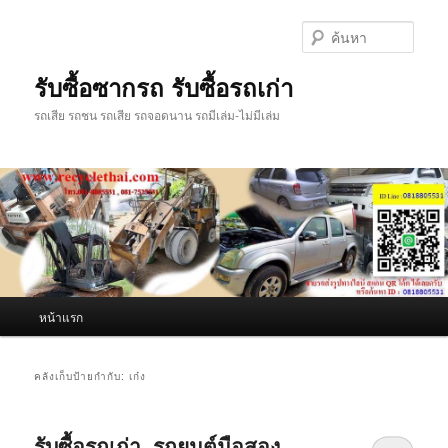
ข้าม
ข้าม
ไป
ไป
ค้นหา
ยัง
บทความ
เนื้อหา
รอง
รับซื้อซากรถ รับซื้อรถเก่า
หลัก
รถเสีย รถชน รถเสีย รถจอดนาน รถมีเล่ม-ไม่มีเล่ม
เมนู
หน้าแรก
หลัก
คลังเก็บป้ายกำกับ:
เก๋ง
รับซื้อรถเก่า, รถยนต์มือสอง