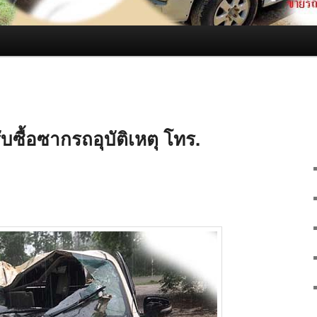
บซื้อซากรถอุบัติเหตุ โทร.