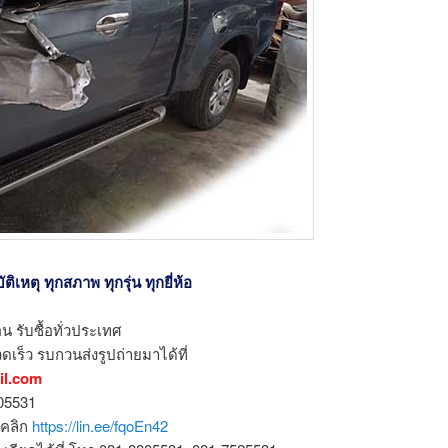
ิเหตุ ทุกสภาพ ทุกรุ่น ทุกยี่ห้อ
น รับซื้อทั่วประเทศ
ดเร็ว รบกวนส่งรูปถ่ายมาได้ที่
il.com
805531
อคลิก
https://lin.ee/fqoEn42