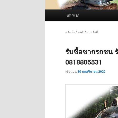
เมนู
หน้าแรก
หลัก
คลังเก็บป้ายกำกับ:
หลักสี่
รับซื้อซากรถชน รั
0818805531
เขียนบน
30 พฤศจิกายน 2022